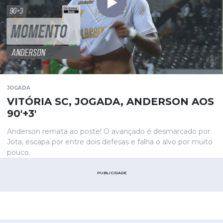
JOGADA
VITÓRIA SC, JOGADA, ANDERSON AOS
90'+3'
Anderson remata ao poste! O avançado é desmarcado por
Jota, escapa por entre dois defesas e falha o alvo por muito
pouco.
PUBLICIDADE