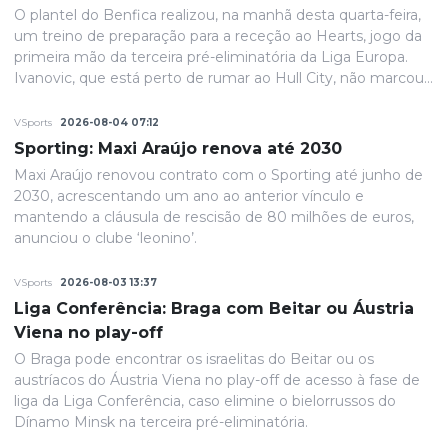
O plantel do Benfica realizou, na manhã desta quarta-feira,
um treino de preparação para a receção ao Hearts, jogo da
primeira mão da terceira pré-eliminatória da Liga Europa.
Ivanovic, que está perto de rumar ao Hull City, não marcou
presença na sessão, devido a uma contusão no pé direito,
de acordo com informação das águias. Aursnes, com uma
VSports
2026-08-04 07:12
gastroenterite, também foi baixa, juntando-se a Wynder e
Sporting: Maxi Araújo renova até 2030
Umeh.
Maxi Araújo renovou contrato com o Sporting até junho de
2030, acrescentando um ano ao anterior vínculo e
mantendo a cláusula de rescisão de 80 milhões de euros,
anunciou o clube ‘leonino’.
VSports
2026-08-03 13:37
Liga Conferência: Braga com Beitar ou Áustria
Viena no play-off
O Braga pode encontrar os israelitas do Beitar ou os
austríacos do Áustria Viena no play-off de acesso à fase de
liga da Liga Conferência, caso elimine o bielorrussos do
Dínamo Minsk na terceira pré-eliminatória.