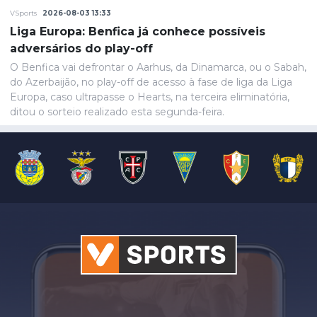
VSports
2026-08-03 13:33
Liga Europa: Benfica já conhece possíveis
adversários do play-off
O Benfica vai defrontar o Aarhus, da Dinamarca, ou o Sabah,
do Azerbaijão, no play-off de acesso à fase de liga da Liga
Europa, caso ultrapasse o Hearts, na terceira eliminatória,
ditou o sorteio realizado esta segunda-feira.