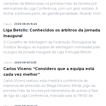
campeão da Bielorrússia, na primeira-mão da terceira pré-
eliminatória da Liga Conferência, com um golo solitário. A
fechar a primeira parte, de grande penalidade, Ricardo Horta
colocou a equipa portuguesa em vantagem na eliminatória
e até final o resultado permaneceria inalterado.
VSports
2026-08-05 15:46
Liga Betclic: Conhecidos os árbitros da jornada
inaugural
O Conselho de Arbitragem da Federação Portuguesa de
Futebol divulgou as equipas de arbitragem nomeadas para
os jogos da jornada inaugural da Liga Portugal Betclic.
VSports
2026-08-05 12:55
Carlos Vicens: “Considero que a equipa está
cada vez melhor”
Carlos Vicens realizou esta manhã a conferência de
imprensa de antevisão ao Braga-Dínamo Minsk, jogo da
primeira mão da terceira pré-eliminatória de acesso à fase
de liga da Liga Conferência, marcado para as 19h30 de
quinta-feira.