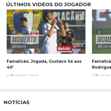
ÚLTIMOS VIDEOS DO JOGADOR
Famalicão, Jogada, Gustavo Sá aos
Famalicã
40'
Rodrígue
24
| 2024-05-17 19:32:46
17
| 2024-05-
NOTÍCIAS