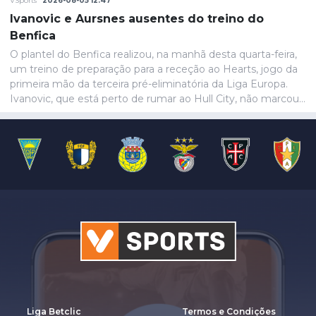
VSports
2026-08-05 12:47
Ivanovic e Aursnes ausentes do treino do
Benfica
O plantel do Benfica realizou, na manhã desta quarta-feira,
um treino de preparação para a receção ao Hearts, jogo da
primeira mão da terceira pré-eliminatória da Liga Europa.
Ivanovic, que está perto de rumar ao Hull City, não marcou
presença na sessão, devido a uma contusão no pé direito,
de acordo com informação das águias. Aursnes, com uma
gastroenterite, também foi baixa, juntando-se a Wynder e
Umeh.
Liga Betclic
Termos e Condições