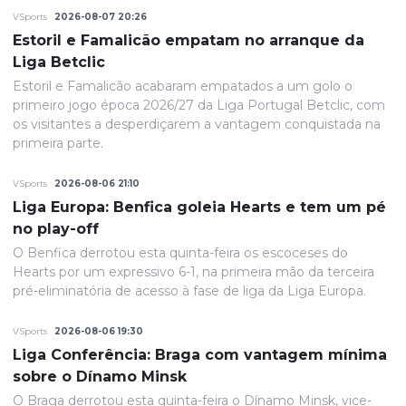
VSports
2026-08-07 20:26
Estoril e Famalicão empatam no arranque da
Liga Betclic
Estoril e Famalicão acabaram empatados a um golo o
primeiro jogo época 2026/27 da Liga Portugal Betclic, com
os visitantes a desperdiçarem a vantagem conquistada na
primeira parte.
VSports
2026-08-06 21:10
Liga Europa: Benfica goleia Hearts e tem um pé
no play-off
O Benfica derrotou esta quinta-feira os escoceses do
Hearts por um expressivo 6-1, na primeira mão da terceira
pré-eliminatória de acesso à fase de liga da Liga Europa.
VSports
2026-08-06 19:30
Liga Conferência: Braga com vantagem mínima
sobre o Dínamo Minsk
O Braga derrotou esta quinta-feira o Dínamo Minsk, vice-