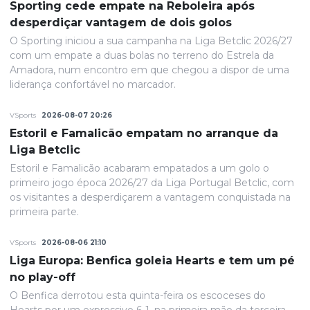
Sporting cede empate na Reboleira após
desperdiçar vantagem de dois golos
O Sporting iniciou a sua campanha na Liga Betclic 2026/27
com um empate a duas bolas no terreno do Estrela da
Amadora, num encontro em que chegou a dispor de uma
liderança confortável no marcador.
VSports
2026-08-07 20:26
Estoril e Famalicão empatam no arranque da
Liga Betclic
Estoril e Famalicão acabaram empatados a um golo o
primeiro jogo época 2026/27 da Liga Portugal Betclic, com
os visitantes a desperdiçarem a vantagem conquistada na
primeira parte.
VSports
2026-08-06 21:10
Liga Europa: Benfica goleia Hearts e tem um pé
no play-off
O Benfica derrotou esta quinta-feira os escoceses do