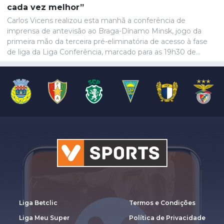
cada vez melhor”
Carlos Vicens realizou esta manhã a conferência de
imprensa de antevisão ao Braga-Dínamo Minsk, jogo da
primeira mão da terceira pré-eliminatória de acesso à fase
de liga da Liga Conferência, marcado para as 19h30 de
quinta-feira.
Liga Betclic
Termos e Condições
Liga Meu Super
Política de Privacidade