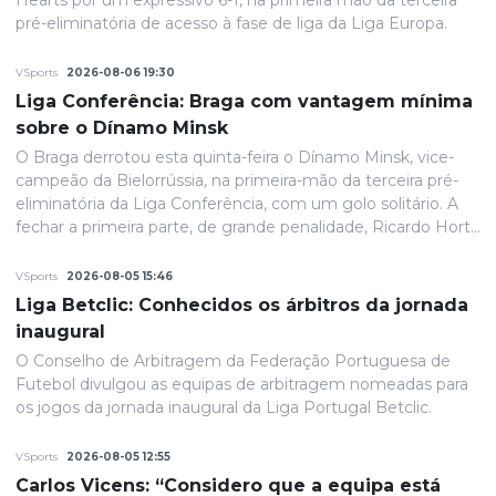
Hearts por um expressivo 6-1, na primeira mão da terceira
pré-eliminatória de acesso à fase de liga da Liga Europa.
VSports
2026-08-06 19:30
Liga Conferência: Braga com vantagem mínima
sobre o Dínamo Minsk
O Braga derrotou esta quinta-feira o Dínamo Minsk, vice-
campeão da Bielorrússia, na primeira-mão da terceira pré-
eliminatória da Liga Conferência, com um golo solitário. A
fechar a primeira parte, de grande penalidade, Ricardo Horta
colocou a equipa portuguesa em vantagem na eliminatória
e até final o resultado permaneceria inalterado.
VSports
2026-08-05 15:46
Liga Betclic: Conhecidos os árbitros da jornada
inaugural
O Conselho de Arbitragem da Federação Portuguesa de
Futebol divulgou as equipas de arbitragem nomeadas para
os jogos da jornada inaugural da Liga Portugal Betclic.
VSports
2026-08-05 12:55
Carlos Vicens: “Considero que a equipa está