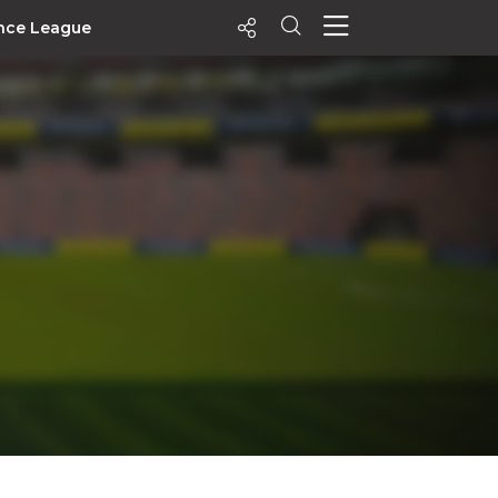
nce League
ecentes
+ Visualizados
Filtrar
PALPITES
Agenda
Vídeos
Notícias
Playlists
MatchStories