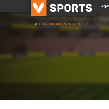
Age
JOÃO ANTÓNIO NASCIMENTO MUNIZ
NACIONAL
Liga Betclic
Resultados
Liga Meu Super
Allianz Cup
Taça Generali Tranquilidade
Supertaça
Playoff
Sporting
Benfica
FC Porto