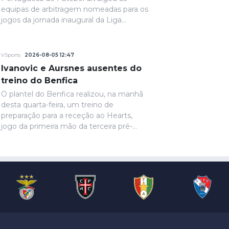
equipas de arbitragem nomeadas para os
jogos da jornada inaugural da Liga
Portugal Betclic.
VSports
2026-08-05 12:47
Ivanovic e Aursnes ausentes do
treino do Benfica
O plantel do Benfica realizou, na manhã
desta quarta-feira, um treino de
preparação para a receção ao Hearts,
jogo da primeira mão da terceira pré-
eliminatória da Liga Europa. Ivanovic, que
está perto de rumar ao Hull City, não
marcou presença na sessão, devido a
uma contusão no pé direito, de acordo
com informação das águias. Aursnes,
com uma gastroenterite, também foi
baixa, juntando-se a Wynder e Umeh.