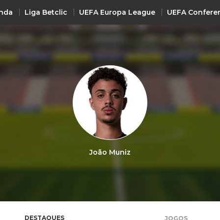
nda
Liga Betclic
UEFA Europa League
UEFA Confere
INTERNACIONAL
UEFA Champions League
+ R
UEFA Europa League
UEFA Conference League
Premier League
La Liga
João Muniz
Bundesliga
Serie A
Ligue 1
Süper Lig
DESTAQUES
JOGOS