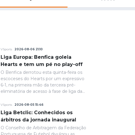
Saudi Pro League
MLS
Brasileirão
Mundial 2026
VSports
2026-08-06 21:10
Liga Europa: Benfica goleia
Hearts e tem um pé no play-off
O Benfica derrotou esta quinta-feira os
escoceses do Hearts por um expressivo
6-1, na primeira mão da terceira pré-
eliminatória de acesso à fase de liga da
Liga Europa.
VSports
2026-08-05 15:46
Liga Betclic: Conhecidos os
árbitros da jornada inaugural
O Conselho de Arbitragem da Federação
Portuguesa de Futebol divulgou as