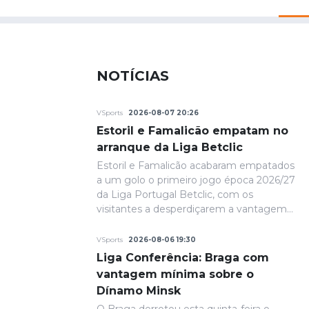
NOTÍCIAS
VSports
2026-08-07 20:26
Estoril e Famalicão empatam no
arranque da Liga Betclic
Estoril e Famalicão acabaram empatados
a um golo o primeiro jogo época 2026/27
da Liga Portugal Betclic, com os
visitantes a desperdiçarem a vantagem
conquistada na primeira parte.
VSports
2026-08-06 19:30
Liga Conferência: Braga com
vantagem mínima sobre o
Dínamo Minsk