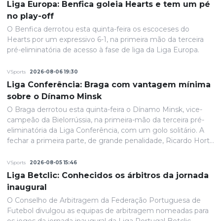
Liga Europa: Benfica goleia Hearts e tem um pé
no play-off
O Benfica derrotou esta quinta-feira os escoceses do
Hearts por um expressivo 6-1, na primeira mão da terceira
pré-eliminatória de acesso à fase de liga da Liga Europa.
VSports
2026-08-06 19:30
Liga Conferência: Braga com vantagem mínima
sobre o Dínamo Minsk
O Braga derrotou esta quinta-feira o Dínamo Minsk, vice-
campeão da Bielorrússia, na primeira-mão da terceira pré-
eliminatória da Liga Conferência, com um golo solitário. A
fechar a primeira parte, de grande penalidade, Ricardo Horta
colocou a equipa portuguesa em vantagem na eliminatória
e até final o resultado permaneceria inalterado.
VSports
2026-08-05 15:46
Liga Betclic: Conhecidos os árbitros da jornada
inaugural
O Conselho de Arbitragem da Federação Portuguesa de
Futebol divulgou as equipas de arbitragem nomeadas para