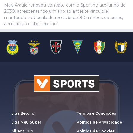
Umeh.
Maxi Araújo renovou contrato com o Sporting até junho de
2030, acrescentando um ano ao anterior vínculo e
mantendo a cláusula de rescisão de 80 milhões de euros,
anunciou o clube ‘leonino’.
Liga Betclic
Termos e Condições
Liga Meu Super
Política de Privacidade
Allianz Cup
Política de Cookies