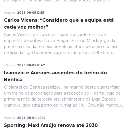
os jogos da jornada inaugural da Liga Portugal Betclic.
VSports
2026-08-05 12:55
Carlos Vicens: “Considero que a equipa está
cada vez melhor”
Carlos Vicens realizou esta manhã a conferência de
imprensa de antevisão ao Braga-Dínamo Minsk, jogo da
primeira mão da terceira pré-eliminatória de acesso à fase
de liga da Liga Conferência, marcado para as 19h30 de
quinta-feira.
VSports
2026-08-05 12:47
Ivanovic e Aursnes ausentes do treino do
Benfica
O plantel do Benfica realizou, na manhã desta quarta-feira,
um treino de preparação para a receção ao Hearts, jogo da
primeira mão da terceira pré-eliminatória da Liga Europa.
Ivanovic, que está perto de rumar ao Hull City, não marcou
presença na sessão, devido a uma contusão no pé direito,
de acordo com informação das águias. Aursnes, com uma
VSports
2026-08-04 07:12
gastroenterite, também foi baixa, juntando-se a Wynder e
Sporting: Maxi Araújo renova até 2030