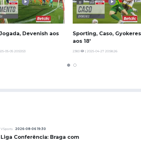
 Jogada, Devenish aos
Sporting, Caso, Gyokeres
aos 18'
25-05-05 20:53:53
2383
| 2025-04-27 20:58:26
VSports
2026-08-06 19:30
Liga Conferência: Braga com