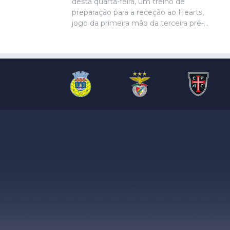
desta quarta-feira, um treino de
preparação para a receção ao Hearts,
jogo da primeira mão da terceira pré-
eliminatória da Liga Europa. Ivanovic, que
está perto de rumar ao Hull City, não
marcou presença na sessão, devido a
uma contusão no pé direito, de acordo
com informação das águias. Aursnes,
com uma gastroenterite, também foi
baixa, juntando-se a Wynder e Umeh.