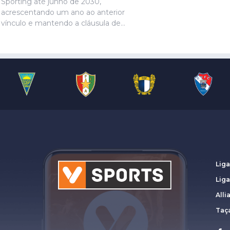
Sporting até junho de 2030,
acrescentando um ano ao anterior
vínculo e mantendo a cláusula de
rescisão de 80 milhões de euros,
anunciou o clube ‘leonino’.
Liga
Lig
Alli
Taça