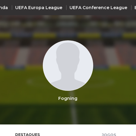
nda
UEFA Europa League
UEFA Conference League
INTERNACIONAL
UEFA Champions League
+ R
UEFA Europa League
UEFA Conference League
Premier League
La Liga
Fogning
Bundesliga
Serie A
Ligue 1
Süper Lig
DESTAQUES
JOGOS