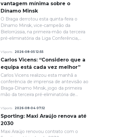
vantagem mínima sobre o
Dínamo Minsk
O Braga derrotou esta quinta-feira o
Dínamo Minsk, vice-campeão da
Bielorrússia, na primeira-mão da terceira
pré-eliminatória da Liga Conferência,
com um golo solitário. A fechar a primeira
parte, de grande penalidade, Ricardo
VSports
2026-08-05 12:55
Horta colocou a equipa portuguesa em
Carlos Vicens: “Considero que a
vantagem na eliminatória e até final o
equipa está cada vez melhor”
resultado permaneceria inalterado.
Carlos Vicens realizou esta manhã a
conferência de imprensa de antevisão ao
Braga-Dínamo Minsk, jogo da primeira
mão da terceira pré-eliminatória de
acesso à fase de liga da Liga Conferência,
marcado para as 19h30 de quinta-feira.
VSports
2026-08-04 07:12
Sporting: Maxi Araújo renova até
2030
Maxi Araújo renovou contrato com o