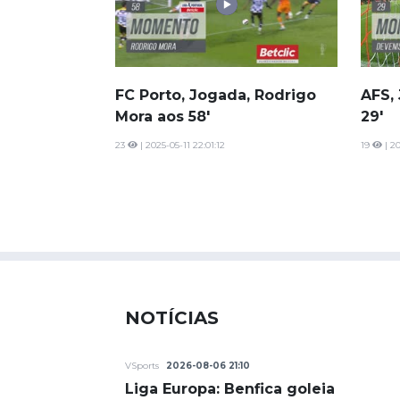
FC Porto, Jogada, Rodrigo
AFS,
Mora aos 58'
29'
23
| 2025-05-11 22:01:12
19
| 20
NOTÍCIAS
VSports
2026-08-06 21:10
Liga Europa: Benfica goleia