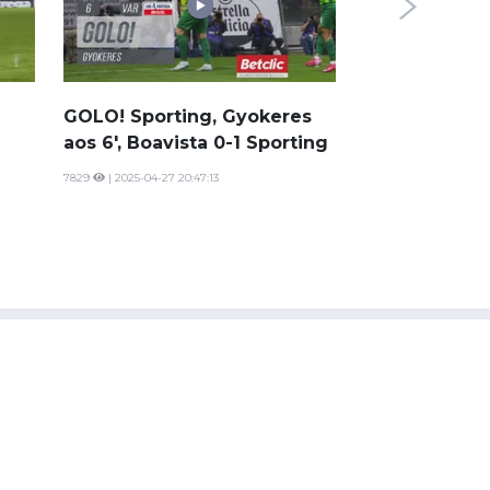
Farense, Jog
aos 66'
14
| 2025-04-18 17:05
GOLO! Sporting, Gyokeres
aos 6', Boavista 0-1 Sporting
7829
| 2025-04-27 20:47:13