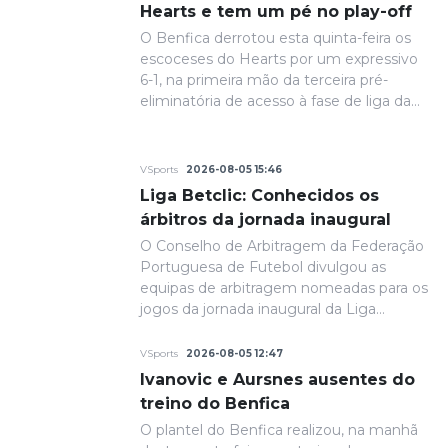
Hearts e tem um pé no play-off
O Benfica derrotou esta quinta-feira os
escoceses do Hearts por um expressivo
6-1, na primeira mão da terceira pré-
eliminatória de acesso à fase de liga da
Liga Europa.
VSports
2026-08-05 15:46
Liga Betclic: Conhecidos os
árbitros da jornada inaugural
O Conselho de Arbitragem da Federação
Portuguesa de Futebol divulgou as
equipas de arbitragem nomeadas para os
jogos da jornada inaugural da Liga
Portugal Betclic.
VSports
2026-08-05 12:47
Ivanovic e Aursnes ausentes do
treino do Benfica
O plantel do Benfica realizou, na manhã