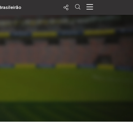
Brasileirão
ecentes
+ Visualizados
Filtrar
PALPITES
Agenda
Vídeos
Notícias
Playlists
MatchStories