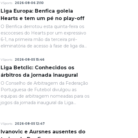
VSports
2026-08-06 21:10
Liga Europa: Benfica goleia
Hearts e tem um pé no play-off
O Benfica derrotou esta quinta-feira os
escoceses do Hearts por um expressivo
6-1, na primeira mão da terceira pré-
eliminatória de acesso à fase de liga da
Liga Europa.
VSports
2026-08-05 15:46
Liga Betclic: Conhecidos os
árbitros da jornada inaugural
O Conselho de Arbitragem da Federação
Portuguesa de Futebol divulgou as
equipas de arbitragem nomeadas para os
jogos da jornada inaugural da Liga
Portugal Betclic.
VSports
2026-08-05 12:47
Ivanovic e Aursnes ausentes do