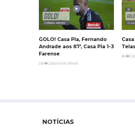
GOLO! Casa Pia, Fernando
Casa 
Andrade aos 87', Casa Pia 1-3
Tela
Farense
38
| 2
213
| 2024-01-20 19:54:15
NOTÍCIAS