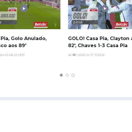
Pia, Golo Anulado,
GOLO! Casa Pia, Clayton 
sco aos 89'
82', Chaves 1-3 Casa Pia
024-01-08 22:19:37
46
| 2023-12-17 17:25:12