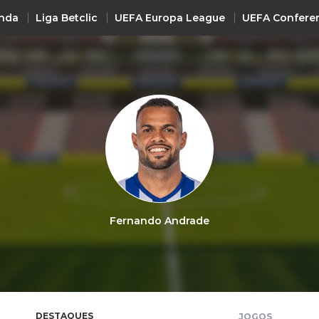
nda
Liga Betclic
UEFA Europa League
UEFA Confere
INTERNACIONAL
UEFA Champions League
+ R
UEFA Europa League
UEFA Conference League
Premier League
La Liga
Fernando Andrade
Bundesliga
Serie A
Ligue 1
Süper Lig
DESTAQUES
JOGOS