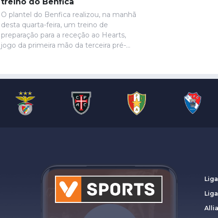
treino do Benfica
O plantel do Benfica realizou, na manhã
desta quarta-feira, um treino de
preparação para a receção ao Hearts,
jogo da primeira mão da terceira pré-
eliminatória da Liga Europa. Ivanovic, que
está perto de rumar ao Hull City, não
marcou presença na sessão, devido a
uma contusão no pé direito, de acordo
com informação das águias. Aursnes,
com uma gastroenterite, também foi
baixa, juntando-se a Wynder e Umeh.
Liga
Lig
Alli