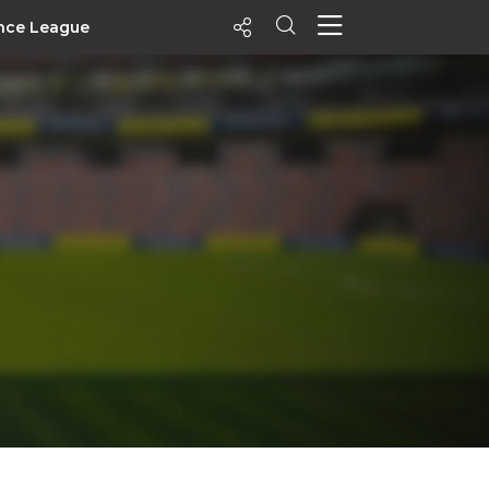
nce League
ecentes
+ Visualizados
Filtrar
PALPITES
Agenda
Vídeos
Notícias
Playlists
MatchStories