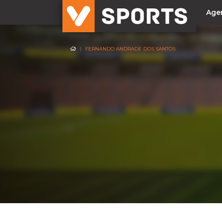
Age
FERNANDO ANDRADE DOS SANTOS
NACIONAL
Liga Betclic
Resultados
Liga Meu Super
Allianz Cup
Taça Generali Tranquilidade
Supertaça
Playoff
Sporting
Benfica
FC Porto