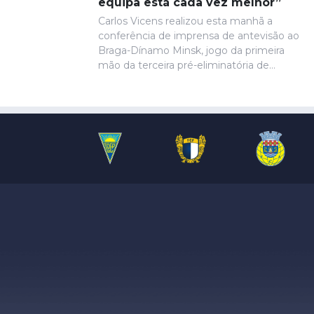
equipa está cada vez melhor”
resultado permaneceria inalterado.
Carlos Vicens realizou esta manhã a
conferência de imprensa de antevisão ao
Braga-Dínamo Minsk, jogo da primeira
mão da terceira pré-eliminatória de
acesso à fase de liga da Liga Conferência,
marcado para as 19h30 de quinta-feira.