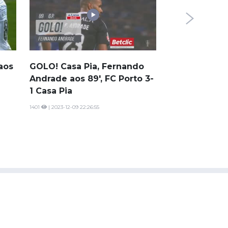
Casa Pia, Jo
Andrade aos 
89
| 2023-09-23 19:26
aos
GOLO! Casa Pia, Fernando
Andrade aos 89', FC Porto 3-
1 Casa Pia
1401
| 2023-12-09 22:26:55