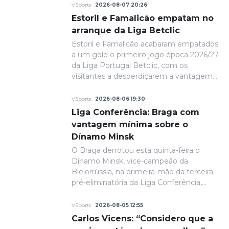
VSports
2026-08-07 20:26
Estoril e Famalicão empatam no
arranque da Liga Betclic
Estoril e Famalicão acabaram empatados
a um golo o primeiro jogo época 2026/27
da Liga Portugal Betclic, com os
visitantes a desperdiçarem a vantagem
conquistada na primeira parte.
VSports
2026-08-06 19:30
Liga Conferência: Braga com
vantagem mínima sobre o
Dínamo Minsk
O Braga derrotou esta quinta-feira o
Dínamo Minsk, vice-campeão da
Bielorrússia, na primeira-mão da terceira
pré-eliminatória da Liga Conferência,
com um golo solitário. A fechar a primeira
parte, de grande penalidade, Ricardo
VSports
2026-08-05 12:55
Horta colocou a equipa portuguesa em
Carlos Vicens: “Considero que a
vantagem na eliminatória e até final o