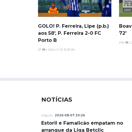
GOLO! P. Ferreira, Lipe (p.b.)
Boavi
aos 58', P. Ferreira 2-0 FC
72'
Porto B
276
| 
57
| 2024-11-10 12:37:26
NOTÍCIAS
VSports
2026-08-07 20:26
Estoril e Famalicão empatam no
arranque da Liga Betclic