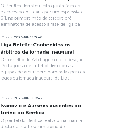
O Benfica derrotou esta quinta-feira os
escoceses do Hearts por um expressivo
6-1, na primeira mão da terceira pré-
eliminatória de acesso à fase de liga da
Liga Europa.
VSports
2026-08-05 15:46
Liga Betclic: Conhecidos os
árbitros da jornada inaugural
O Conselho de Arbitragem da Federação
Portuguesa de Futebol divulgou as
equipas de arbitragem nomeadas para os
jogos da jornada inaugural da Liga
Portugal Betclic.
VSports
2026-08-05 12:47
Ivanovic e Aursnes ausentes do
treino do Benfica
O plantel do Benfica realizou, na manhã
desta quarta-feira, um treino de