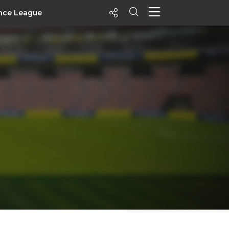
nce League
ecentes
+ Visualizados
Filtrar
PALPITES
Agenda
Vídeos
Notícias
Playlists
MatchStories