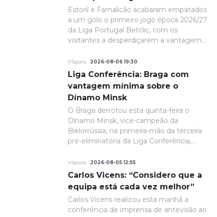
Estoril e Famalicão acabaram empatados
a um golo o primeiro jogo época 2026/27
da Liga Portugal Betclic, com os
visitantes a desperdiçarem a vantagem
conquistada na primeira parte.
VSports
2026-08-06 19:30
Liga Conferência: Braga com
vantagem mínima sobre o
Dínamo Minsk
O Braga derrotou esta quinta-feira o
Dínamo Minsk, vice-campeão da
Bielorrússia, na primeira-mão da terceira
pré-eliminatória da Liga Conferência,
com um golo solitário. A fechar a primeira
parte, de grande penalidade, Ricardo
VSports
2026-08-05 12:55
Horta colocou a equipa portuguesa em
Carlos Vicens: “Considero que a
vantagem na eliminatória e até final o
equipa está cada vez melhor”
resultado permaneceria inalterado.
Carlos Vicens realizou esta manhã a
conferência de imprensa de antevisão ao