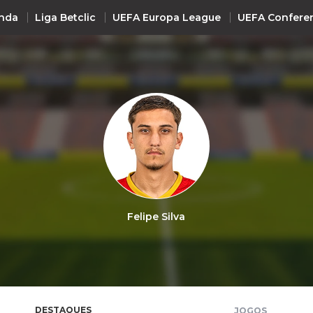
nda
Liga Betclic
UEFA Europa League
UEFA Confere
INTERNACIONAL
UEFA Champions League
+ R
UEFA Europa League
UEFA Conference League
Premier League
La Liga
Felipe Silva
Bundesliga
Serie A
Ligue 1
Süper Lig
DESTAQUES
JOGOS