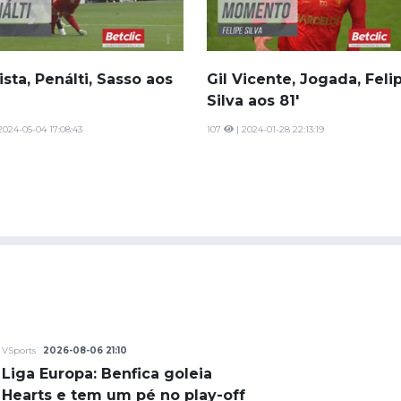
sta, Penálti, Sasso aos
Gil Vicente, Jogada, Feli
Silva aos 81'
2024-05-04 17:08:43
107
| 2024-01-28 22:13:19
VSports
2026-08-06 21:10
Liga Europa: Benfica goleia
Hearts e tem um pé no play-off