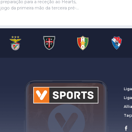
preparação para a receção ao Hearts,
jogo da primeira mão da terceira pré-
eliminatória da Liga Europa. Ivanovic, que
está perto de rumar ao Hull City, não
marcou presença na sessão, devido a
uma contusão no pé direito, de acordo
com informação das águias. Aursnes,
com uma gastroenterite, também foi
baixa, juntando-se a Wynder e Umeh.
Liga
Lig
Alli
Taça