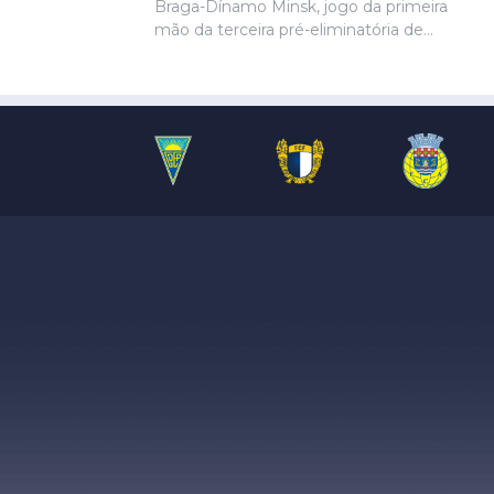
Braga-Dínamo Minsk, jogo da primeira
mão da terceira pré-eliminatória de
acesso à fase de liga da Liga Conferência,
marcado para as 19h30 de quinta-feira.