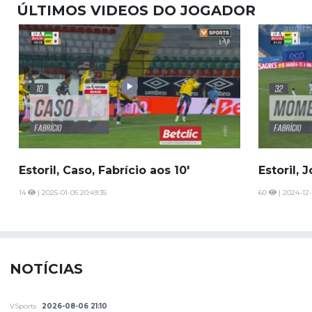
ÚLTIMOS VIDEOS DO JOGADOR
Estoril, Caso, Fabrício aos 10'
Estoril, 
14
| 2025-01-05 20:49:35
60
| 2024-12-
NOTÍCIAS
VSports
2026-08-06 21:10