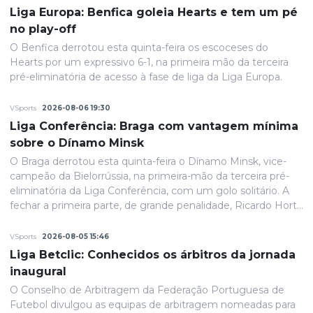
Liga Europa: Benfica goleia Hearts e tem um pé
no play-off
O Benfica derrotou esta quinta-feira os escoceses do
Hearts por um expressivo 6-1, na primeira mão da terceira
pré-eliminatória de acesso à fase de liga da Liga Europa.
VSports
2026-08-06 19:30
Liga Conferência: Braga com vantagem mínima
sobre o Dínamo Minsk
O Braga derrotou esta quinta-feira o Dínamo Minsk, vice-
campeão da Bielorrússia, na primeira-mão da terceira pré-
eliminatória da Liga Conferência, com um golo solitário. A
fechar a primeira parte, de grande penalidade, Ricardo Horta
colocou a equipa portuguesa em vantagem na eliminatória
e até final o resultado permaneceria inalterado.
VSports
2026-08-05 15:46
Liga Betclic: Conhecidos os árbitros da jornada
inaugural
O Conselho de Arbitragem da Federação Portuguesa de
Futebol divulgou as equipas de arbitragem nomeadas para