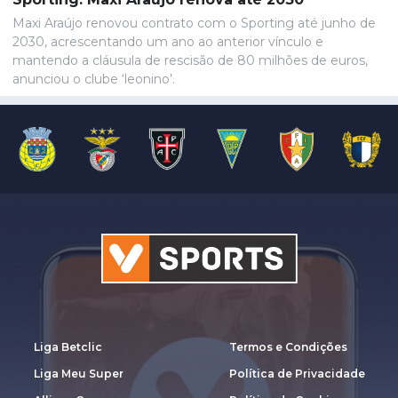
Umeh.
Maxi Araújo renovou contrato com o Sporting até junho de
2030, acrescentando um ano ao anterior vínculo e
mantendo a cláusula de rescisão de 80 milhões de euros,
anunciou o clube ‘leonino’.
Liga Betclic
Termos e Condições
Liga Meu Super
Política de Privacidade