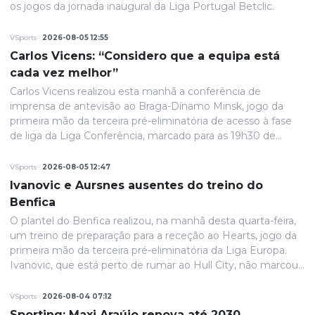
os jogos da jornada inaugural da Liga Portugal Betclic.
VSports
2026-08-05 12:55
Carlos Vicens: “Considero que a equipa está
cada vez melhor”
Carlos Vicens realizou esta manhã a conferência de
imprensa de antevisão ao Braga-Dínamo Minsk, jogo da
primeira mão da terceira pré-eliminatória de acesso à fase
de liga da Liga Conferência, marcado para as 19h30 de
quinta-feira.
VSports
2026-08-05 12:47
Ivanovic e Aursnes ausentes do treino do
Benfica
O plantel do Benfica realizou, na manhã desta quarta-feira,
um treino de preparação para a receção ao Hearts, jogo da
primeira mão da terceira pré-eliminatória da Liga Europa.
Ivanovic, que está perto de rumar ao Hull City, não marcou
presença na sessão, devido a uma contusão no pé direito,
de acordo com informação das águias. Aursnes, com uma
VSports
2026-08-04 07:12
gastroenterite, também foi baixa, juntando-se a Wynder e
Sporting: Maxi Araújo renova até 2030