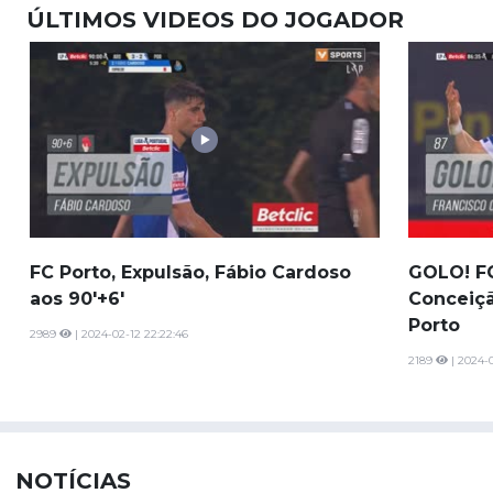
ÚLTIMOS VIDEOS DO JOGADOR
FC Porto, Expulsão, Fábio Cardoso
GOLO! FC
aos 90'+6'
Conceiçã
Porto
2989
| 2024-02-12 22:22:46
2189
| 2024-0
NOTÍCIAS