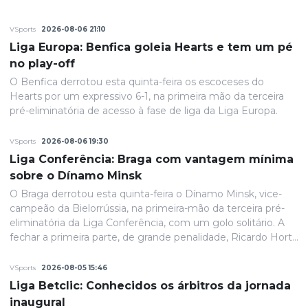
VSports
2026-08-06 21:10
Liga Europa: Benfica goleia Hearts e tem um pé
no play-off
O Benfica derrotou esta quinta-feira os escoceses do
Hearts por um expressivo 6-1, na primeira mão da terceira
pré-eliminatória de acesso à fase de liga da Liga Europa.
VSports
2026-08-06 19:30
Liga Conferência: Braga com vantagem mínima
sobre o Dínamo Minsk
O Braga derrotou esta quinta-feira o Dínamo Minsk, vice-
campeão da Bielorrússia, na primeira-mão da terceira pré-
eliminatória da Liga Conferência, com um golo solitário. A
fechar a primeira parte, de grande penalidade, Ricardo Horta
colocou a equipa portuguesa em vantagem na eliminatória
e até final o resultado permaneceria inalterado.
VSports
2026-08-05 15:46
Liga Betclic: Conhecidos os árbitros da jornada
inaugural