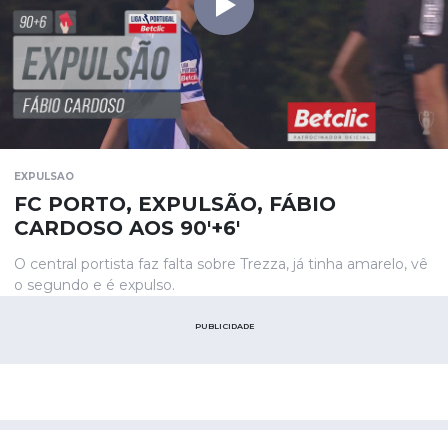
EXPULSAO
FC PORTO, EXPULSÃO, FÁBIO
CARDOSO AOS 90'+6'
O central portista faz falta sobre Trezza, já tinha amarelo, vê
o segundo e é expulso.
PUBLICIDADE