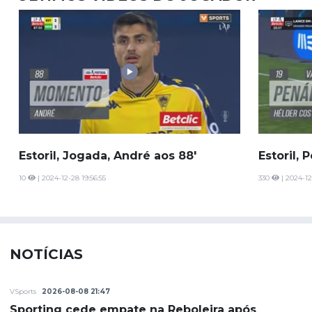
Estoril, Jogada, André aos 88'
Estoril, 
10
| 2024-12-28 19:56:55
330
| 2024-12
NOTÍCIAS
VSports
2026-08-08 21:47
Sporting cede empate na Reboleira após