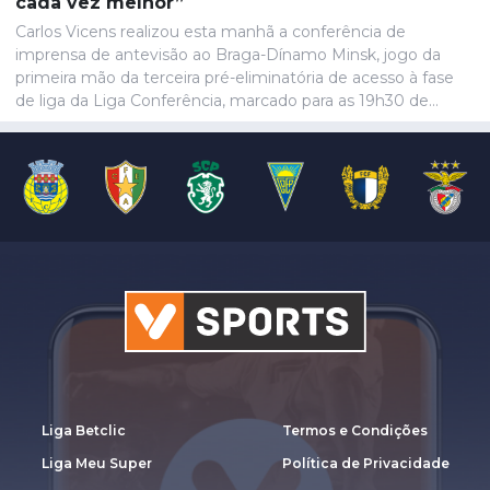
cada vez melhor”
Carlos Vicens realizou esta manhã a conferência de
imprensa de antevisão ao Braga-Dínamo Minsk, jogo da
primeira mão da terceira pré-eliminatória de acesso à fase
de liga da Liga Conferência, marcado para as 19h30 de
quinta-feira.
Liga Betclic
Termos e Condições
Liga Meu Super
Política de Privacidade