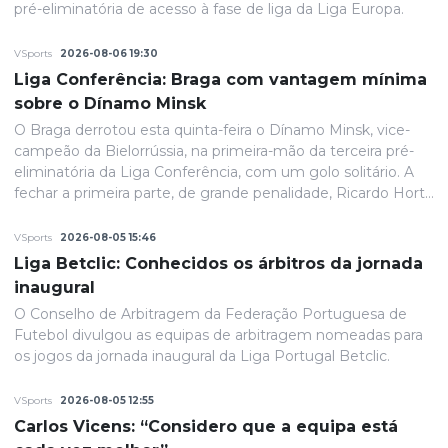
pré-eliminatória de acesso à fase de liga da Liga Europa.
VSports
2026-08-06 19:30
Liga Conferência: Braga com vantagem mínima
sobre o Dínamo Minsk
O Braga derrotou esta quinta-feira o Dínamo Minsk, vice-
campeão da Bielorrússia, na primeira-mão da terceira pré-
eliminatória da Liga Conferência, com um golo solitário. A
fechar a primeira parte, de grande penalidade, Ricardo Horta
colocou a equipa portuguesa em vantagem na eliminatória
e até final o resultado permaneceria inalterado.
VSports
2026-08-05 15:46
Liga Betclic: Conhecidos os árbitros da jornada
inaugural
O Conselho de Arbitragem da Federação Portuguesa de
Futebol divulgou as equipas de arbitragem nomeadas para
os jogos da jornada inaugural da Liga Portugal Betclic.
VSports
2026-08-05 12:55
Carlos Vicens: “Considero que a equipa está