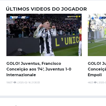
ÚLTIMOS VIDEOS DO JOGADOR
GOLO! Juventus, Francisco
GOLO! Ju
Conceição aos 74', Juventus 1-0
Conceiçã
Internazionale
Empoli
10637
| 2025-02-16 21:30:33
4823
| 2025-0