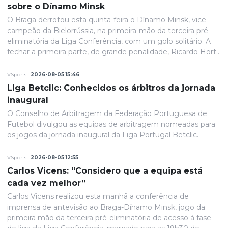
sobre o Dínamo Minsk
O Braga derrotou esta quinta-feira o Dínamo Minsk, vice-
campeão da Bielorrússia, na primeira-mão da terceira pré-
eliminatória da Liga Conferência, com um golo solitário. A
fechar a primeira parte, de grande penalidade, Ricardo Horta
colocou a equipa portuguesa em vantagem na eliminatória
e até final o resultado permaneceria inalterado.
VSports
2026-08-05 15:46
Liga Betclic: Conhecidos os árbitros da jornada
inaugural
O Conselho de Arbitragem da Federação Portuguesa de
Futebol divulgou as equipas de arbitragem nomeadas para
os jogos da jornada inaugural da Liga Portugal Betclic.
VSports
2026-08-05 12:55
Carlos Vicens: “Considero que a equipa está
cada vez melhor”
Carlos Vicens realizou esta manhã a conferência de
imprensa de antevisão ao Braga-Dínamo Minsk, jogo da
primeira mão da terceira pré-eliminatória de acesso à fase