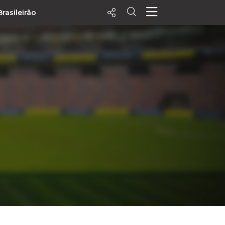
Brasileirão
ecentes
+ Visualizados
Filtrar
PALPITES
Agenda
Vídeos
Notícias
Playlists
MatchStories