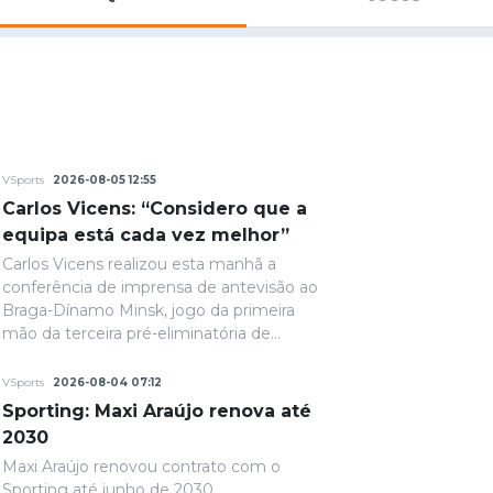
Saudi Pro League
MLS
Brasileirão
Mundial 2026
VSports
2026-08-05 12:55
Carlos Vicens: “Considero que a
equipa está cada vez melhor”
Carlos Vicens realizou esta manhã a
conferência de imprensa de antevisão ao
Braga-Dínamo Minsk, jogo da primeira
mão da terceira pré-eliminatória de
acesso à fase de liga da Liga Conferência,
marcado para as 19h30 de quinta-feira.
VSports
2026-08-04 07:12
Sporting: Maxi Araújo renova até
2030
Maxi Araújo renovou contrato com o
Sporting até junho de 2030,