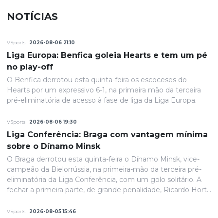
NOTÍCIAS
VSports
2026-08-06 21:10
Liga Europa: Benfica goleia Hearts e tem um pé
no play-off
O Benfica derrotou esta quinta-feira os escoceses do
Hearts por um expressivo 6-1, na primeira mão da terceira
pré-eliminatória de acesso à fase de liga da Liga Europa.
VSports
2026-08-06 19:30
Liga Conferência: Braga com vantagem mínima
sobre o Dínamo Minsk
O Braga derrotou esta quinta-feira o Dínamo Minsk, vice-
campeão da Bielorrússia, na primeira-mão da terceira pré-
eliminatória da Liga Conferência, com um golo solitário. A
fechar a primeira parte, de grande penalidade, Ricardo Horta
colocou a equipa portuguesa em vantagem na eliminatória
e até final o resultado permaneceria inalterado.
VSports
2026-08-05 15:46