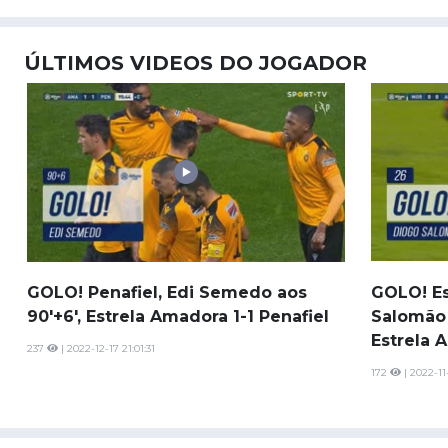
ÚLTIMOS VIDEOS DO JOGADOR
GOLO! Penafiel, Edi Semedo aos
GOLO! Es
90'+6', Estrela Amadora 1-1 Penafiel
Salomão 
Estrela 
237
| 2022-12-17 21:01:31
172
| 2022-11