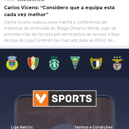
VSports
2026-08-05 12:55
Carlos Vicens: “Considero que a equipa está
cada vez melhor”
Carlos Vicens realizou esta manhã a conferência de
imprensa de antevisão ao Braga-Dínamo Minsk, jogo da
primeira mão da terceira pré-eliminatória de acesso à fase
de liga da Liga Conferência, marcado para as 19h30 de
quinta-feira.
Liga Betclic
Termos e Condições