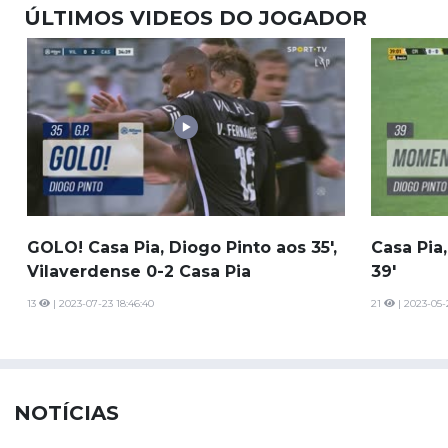
ÚLTIMOS VIDEOS DO JOGADOR
GOLO! Casa Pia, Diogo Pinto aos 35',
Casa Pia
Vilaverdense 0-2 Casa Pia
39'
13
| 2023-07-23 18:46:40
21
| 2023-05-
NOTÍCIAS