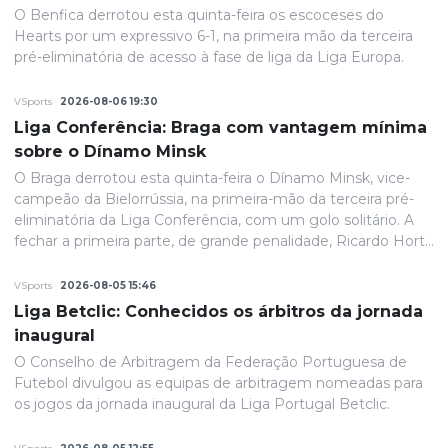
O Benfica derrotou esta quinta-feira os escoceses do
Hearts por um expressivo 6-1, na primeira mão da terceira
pré-eliminatória de acesso à fase de liga da Liga Europa.
VSports
2026-08-06 19:30
Liga Conferência: Braga com vantagem mínima
sobre o Dínamo Minsk
O Braga derrotou esta quinta-feira o Dínamo Minsk, vice-
campeão da Bielorrússia, na primeira-mão da terceira pré-
eliminatória da Liga Conferência, com um golo solitário. A
fechar a primeira parte, de grande penalidade, Ricardo Horta
colocou a equipa portuguesa em vantagem na eliminatória
e até final o resultado permaneceria inalterado.
VSports
2026-08-05 15:46
Liga Betclic: Conhecidos os árbitros da jornada
inaugural
O Conselho de Arbitragem da Federação Portuguesa de
Futebol divulgou as equipas de arbitragem nomeadas para
os jogos da jornada inaugural da Liga Portugal Betclic.