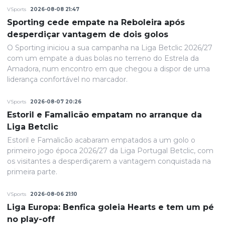
VSports
2026-08-08 21:47
Sporting cede empate na Reboleira após
desperdiçar vantagem de dois golos
O Sporting iniciou a sua campanha na Liga Betclic 2026/27
com um empate a duas bolas no terreno do Estrela da
Amadora, num encontro em que chegou a dispor de uma
liderança confortável no marcador.
VSports
2026-08-07 20:26
Estoril e Famalicão empatam no arranque da
Liga Betclic
Estoril e Famalicão acabaram empatados a um golo o
primeiro jogo época 2026/27 da Liga Portugal Betclic, com
os visitantes a desperdiçarem a vantagem conquistada na
primeira parte.
VSports
2026-08-06 21:10
Liga Europa: Benfica goleia Hearts e tem um pé
no play-off