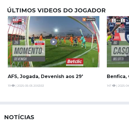
ÚLTIMOS VIDEOS DO JOGADOR
AFS, Jogada, Devenish aos 29'
Benfica, 
19
| 2025-05-05 20:53:53
147
| 2025-04
NOTÍCIAS