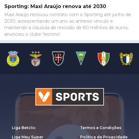
gastroenterite, também foi baixa, juntando-se a Wynder e
Sporting: Maxi Araújo renova até 2030
Umeh.
Maxi Araújo renovou contrato com o Sporting até junho de
2030, acrescentando um ano ao anterior vínculo e
mantendo a cláusula de rescisão de 80 milhões de euros,
anunciou o clube ‘leonino’.
Liga Betclic
Termos e Condições
Liga Meu Super
Política de Privacidade