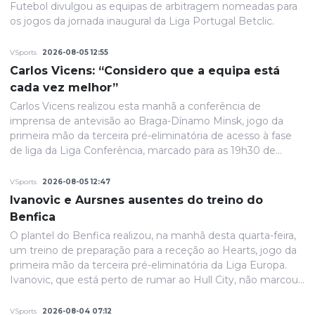
Futebol divulgou as equipas de arbitragem nomeadas para
os jogos da jornada inaugural da Liga Portugal Betclic.
VSports
2026-08-05 12:55
Carlos Vicens: “Considero que a equipa está
cada vez melhor”
Carlos Vicens realizou esta manhã a conferência de
imprensa de antevisão ao Braga-Dínamo Minsk, jogo da
primeira mão da terceira pré-eliminatória de acesso à fase
de liga da Liga Conferência, marcado para as 19h30 de
quinta-feira.
VSports
2026-08-05 12:47
Ivanovic e Aursnes ausentes do treino do
Benfica
O plantel do Benfica realizou, na manhã desta quarta-feira,
um treino de preparação para a receção ao Hearts, jogo da
primeira mão da terceira pré-eliminatória da Liga Europa.
Ivanovic, que está perto de rumar ao Hull City, não marcou
presença na sessão, devido a uma contusão no pé direito,
de acordo com informação das águias. Aursnes, com uma
VSports
2026-08-04 07:12