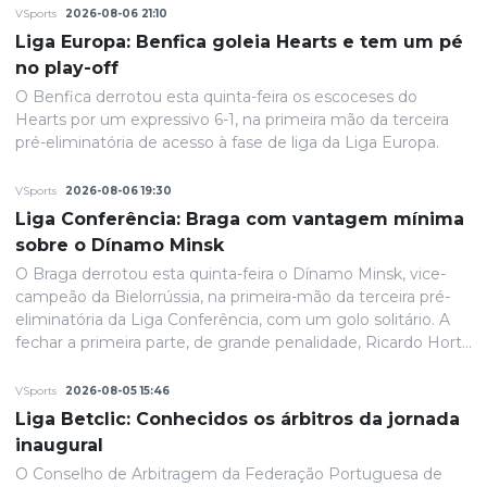
VSports
2026-08-06 21:10
Liga Europa: Benfica goleia Hearts e tem um pé
no play-off
O Benfica derrotou esta quinta-feira os escoceses do
Hearts por um expressivo 6-1, na primeira mão da terceira
pré-eliminatória de acesso à fase de liga da Liga Europa.
VSports
2026-08-06 19:30
Liga Conferência: Braga com vantagem mínima
sobre o Dínamo Minsk
O Braga derrotou esta quinta-feira o Dínamo Minsk, vice-
campeão da Bielorrússia, na primeira-mão da terceira pré-
eliminatória da Liga Conferência, com um golo solitário. A
fechar a primeira parte, de grande penalidade, Ricardo Horta
colocou a equipa portuguesa em vantagem na eliminatória
e até final o resultado permaneceria inalterado.
VSports
2026-08-05 15:46
Liga Betclic: Conhecidos os árbitros da jornada
inaugural
O Conselho de Arbitragem da Federação Portuguesa de