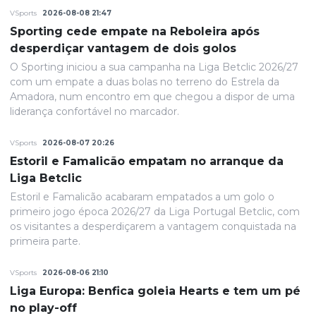
VSports
2026-08-08 21:47
Sporting cede empate na Reboleira após
desperdiçar vantagem de dois golos
O Sporting iniciou a sua campanha na Liga Betclic 2026/27
com um empate a duas bolas no terreno do Estrela da
Amadora, num encontro em que chegou a dispor de uma
liderança confortável no marcador.
VSports
2026-08-07 20:26
Estoril e Famalicão empatam no arranque da
Liga Betclic
Estoril e Famalicão acabaram empatados a um golo o
primeiro jogo época 2026/27 da Liga Portugal Betclic, com
os visitantes a desperdiçarem a vantagem conquistada na
primeira parte.
VSports
2026-08-06 21:10
Liga Europa: Benfica goleia Hearts e tem um pé
no play-off