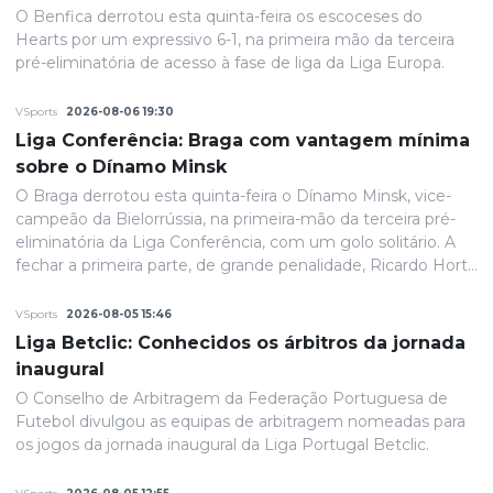
O Benfica derrotou esta quinta-feira os escoceses do
Hearts por um expressivo 6-1, na primeira mão da terceira
pré-eliminatória de acesso à fase de liga da Liga Europa.
VSports
2026-08-06 19:30
Liga Conferência: Braga com vantagem mínima
sobre o Dínamo Minsk
O Braga derrotou esta quinta-feira o Dínamo Minsk, vice-
campeão da Bielorrússia, na primeira-mão da terceira pré-
eliminatória da Liga Conferência, com um golo solitário. A
fechar a primeira parte, de grande penalidade, Ricardo Horta
colocou a equipa portuguesa em vantagem na eliminatória
e até final o resultado permaneceria inalterado.
VSports
2026-08-05 15:46
Liga Betclic: Conhecidos os árbitros da jornada
inaugural
O Conselho de Arbitragem da Federação Portuguesa de
Futebol divulgou as equipas de arbitragem nomeadas para
os jogos da jornada inaugural da Liga Portugal Betclic.