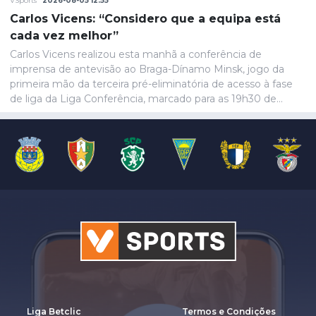
VSports
2026-08-05 12:55
Carlos Vicens: “Considero que a equipa está
cada vez melhor”
Carlos Vicens realizou esta manhã a conferência de
imprensa de antevisão ao Braga-Dínamo Minsk, jogo da
primeira mão da terceira pré-eliminatória de acesso à fase
de liga da Liga Conferência, marcado para as 19h30 de
quinta-feira.
Liga Betclic
Termos e Condições