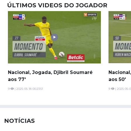
ÚLTIMOS VIDEOS DO JOGADOR
Nacional, Jogada, Djibril Soumaré
Nacional
aos 77'
aos 50'
9
| 2025-05-18 00:23:51
9
| 2025-05-0
NOTÍCIAS