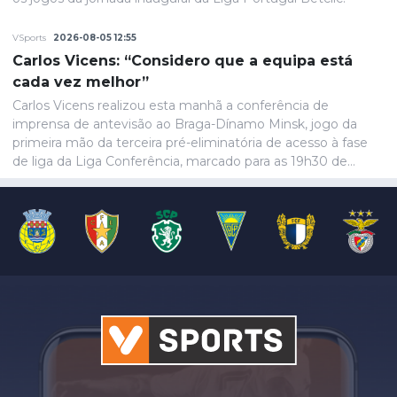
VSports
2026-08-05 12:55
Carlos Vicens: “Considero que a equipa está
cada vez melhor”
Carlos Vicens realizou esta manhã a conferência de
imprensa de antevisão ao Braga-Dínamo Minsk, jogo da
primeira mão da terceira pré-eliminatória de acesso à fase
de liga da Liga Conferência, marcado para as 19h30 de
quinta-feira.