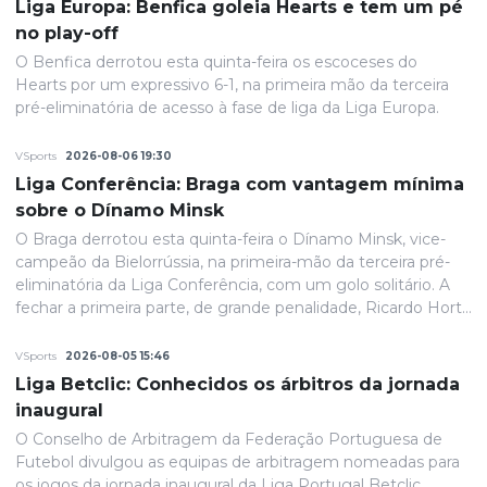
Liga Europa: Benfica goleia Hearts e tem um pé
no play-off
O Benfica derrotou esta quinta-feira os escoceses do
Hearts por um expressivo 6-1, na primeira mão da terceira
pré-eliminatória de acesso à fase de liga da Liga Europa.
VSports
2026-08-06 19:30
Liga Conferência: Braga com vantagem mínima
sobre o Dínamo Minsk
O Braga derrotou esta quinta-feira o Dínamo Minsk, vice-
campeão da Bielorrússia, na primeira-mão da terceira pré-
eliminatória da Liga Conferência, com um golo solitário. A
fechar a primeira parte, de grande penalidade, Ricardo Horta
colocou a equipa portuguesa em vantagem na eliminatória
e até final o resultado permaneceria inalterado.
VSports
2026-08-05 15:46
Liga Betclic: Conhecidos os árbitros da jornada
inaugural
O Conselho de Arbitragem da Federação Portuguesa de
Futebol divulgou as equipas de arbitragem nomeadas para
os jogos da jornada inaugural da Liga Portugal Betclic.