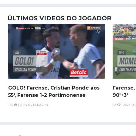
ÚLTIMOS VIDEOS DO JOGADOR
GOLO! Farense, Cristian Ponde aos
Farense,
55', Farense 1-2 Portimonense
90'+3'
134
| 2024-05-18 16:57:24
87
| 2024-05-