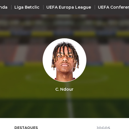
nda
Liga Betclic
UEFA Europa League
UEFA Confere
INTERNACIONAL
UEFA Champions League
+ R
UEFA Europa League
UEFA Conference League
Premier League
La Liga
C. Ndour
Bundesliga
Serie A
Ligue 1
Süper Lig
DESTAQUES
JOGOS