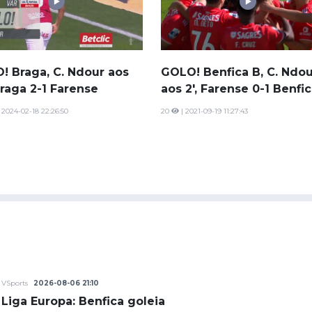
! Braga, C. Ndour aos
GOLO! Benfica B, C. Ndou
Braga 2-1 Farense
aos 2', Farense 0-1 Benfi
 2024-02-18 22:26:50
20
| 2021-09-19 11:27:43
VSports
2026-08-06 21:10
Liga Europa: Benfica goleia