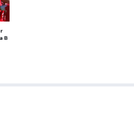
r
ca B