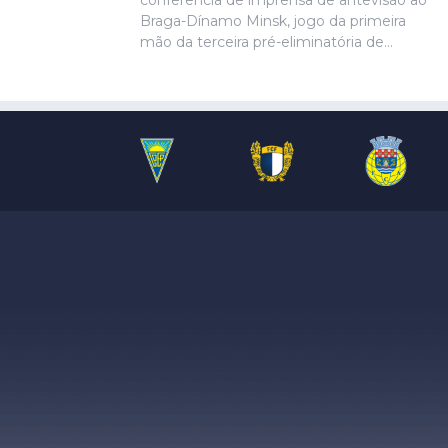
conferência de imprensa de antevisão ao
Braga-Dínamo Minsk, jogo da primeira
mão da terceira pré-eliminatória de
acesso à fase de liga da Liga Conferência,
marcado para as 19h30 de quinta-feira.