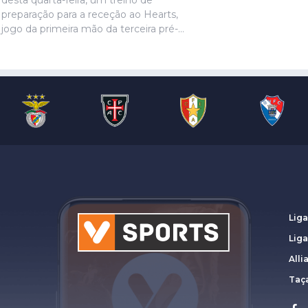
desta quarta-feira, um treino de
preparação para a receção ao Hearts,
jogo da primeira mão da terceira pré-
eliminatória da Liga Europa. Ivanovic, que
está perto de rumar ao Hull City, não
marcou presença na sessão, devido a
uma contusão no pé direito, de acordo
com informação das águias. Aursnes,
com uma gastroenterite, também foi
baixa, juntando-se a Wynder e Umeh.
Liga
Lig
Alli
Taça