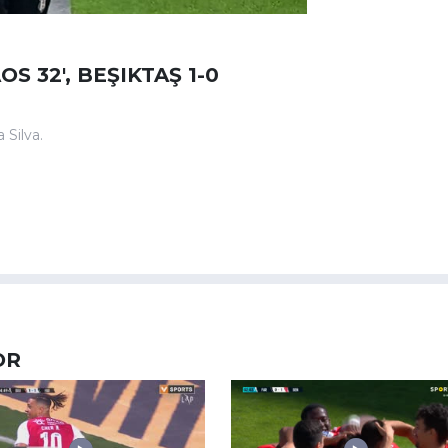
S 32', BEŞIKTAŞ 1-0
 Silva.
OR