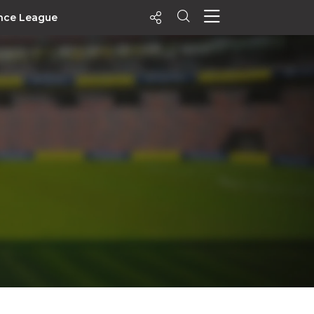
nce League
ecentes
+ Visualizados
Filtrar
PALPITES
Agenda
Vídeos
Notícias
Playlists
MatchStories