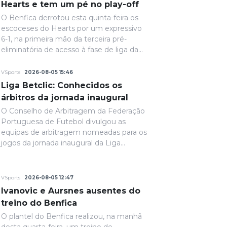
Hearts e tem um pé no play-off
O Benfica derrotou esta quinta-feira os
escoceses do Hearts por um expressivo
6-1, na primeira mão da terceira pré-
eliminatória de acesso à fase de liga da
Liga Europa.
VSports
2026-08-05 15:46
Liga Betclic: Conhecidos os
árbitros da jornada inaugural
O Conselho de Arbitragem da Federação
Portuguesa de Futebol divulgou as
equipas de arbitragem nomeadas para os
jogos da jornada inaugural da Liga
Portugal Betclic.
VSports
2026-08-05 12:47
Ivanovic e Aursnes ausentes do
treino do Benfica
O plantel do Benfica realizou, na manhã