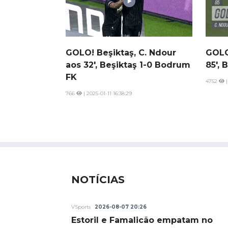
GOLO! Beşiktaş, C. Ndour
GOLO
aos 32', Beşiktaş 1-0 Bodrum
85', 
FK
4752
|
766
| 2025-01-11 16:38:29
NOTÍCIAS
VSports
2026-08-07 20:26
Estoril e Famalicão empatam no