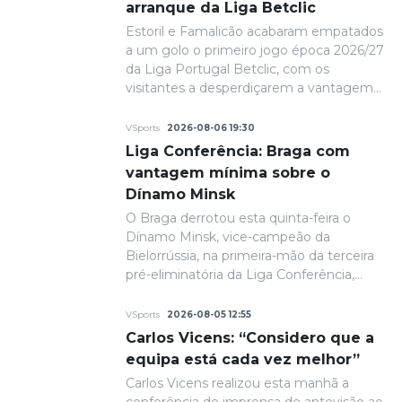
arranque da Liga Betclic
Estoril e Famalicão acabaram empatados
a um golo o primeiro jogo época 2026/27
da Liga Portugal Betclic, com os
visitantes a desperdiçarem a vantagem
conquistada na primeira parte.
VSports
2026-08-06 19:30
Liga Conferência: Braga com
vantagem mínima sobre o
Dínamo Minsk
O Braga derrotou esta quinta-feira o
Dínamo Minsk, vice-campeão da
Bielorrússia, na primeira-mão da terceira
pré-eliminatória da Liga Conferência,
com um golo solitário. A fechar a primeira
parte, de grande penalidade, Ricardo
VSports
2026-08-05 12:55
Horta colocou a equipa portuguesa em
Carlos Vicens: “Considero que a
vantagem na eliminatória e até final o
equipa está cada vez melhor”
resultado permaneceria inalterado.
Carlos Vicens realizou esta manhã a