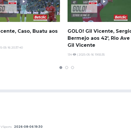
icente, Caso, Buatu aos
GOLO! Gil Vicente, Sergi
Bermejo aos 42', Rio Ave 
Gil Vicente
5-05-16 20:37:40
134
| 2025-05-16 19:55:35
VSports
2026-08-06 19:30