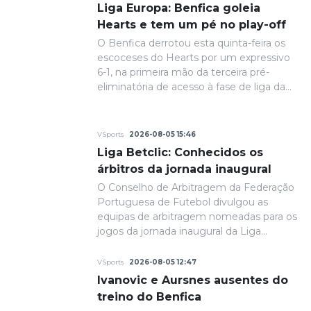
Liga Europa: Benfica goleia
Hearts e tem um pé no play-off
O Benfica derrotou esta quinta-feira os
escoceses do Hearts por um expressivo
6-1, na primeira mão da terceira pré-
eliminatória de acesso à fase de liga da
Liga Europa.
VSports
2026-08-05 15:46
Liga Betclic: Conhecidos os
árbitros da jornada inaugural
O Conselho de Arbitragem da Federação
Portuguesa de Futebol divulgou as
equipas de arbitragem nomeadas para os
jogos da jornada inaugural da Liga
Portugal Betclic.
VSports
2026-08-05 12:47
Ivanovic e Aursnes ausentes do
treino do Benfica