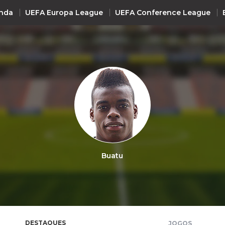
nda
UEFA Europa League
UEFA Conference League
INTERNACIONAL
UEFA Champions League
+ R
UEFA Europa League
UEFA Conference League
Premier League
La Liga
Buatu
Bundesliga
Serie A
Ligue 1
Süper Lig
DESTAQUES
JOGOS