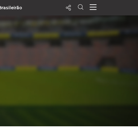
Brasileirão
ecentes
+ Visualizados
Filtrar
PALPITES
Agenda
Vídeos
Notícias
Playlists
MatchStories