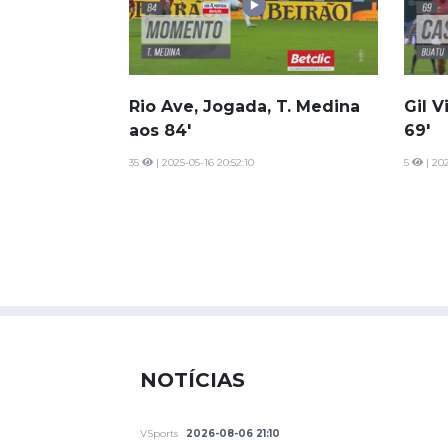
Rio Ave, Jogada, T. Medina
Gil V
aos 84'
69'
35
| 2025-05-16 20:52:10
5
| 202
NOTÍCIAS
VSports
2026-08-06 21:10