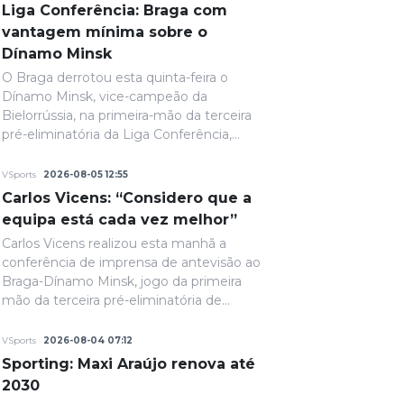
Liga Conferência: Braga com
vantagem mínima sobre o
Dínamo Minsk
O Braga derrotou esta quinta-feira o
Dínamo Minsk, vice-campeão da
Bielorrússia, na primeira-mão da terceira
pré-eliminatória da Liga Conferência,
com um golo solitário. A fechar a primeira
parte, de grande penalidade, Ricardo
VSports
2026-08-05 12:55
Horta colocou a equipa portuguesa em
Carlos Vicens: “Considero que a
vantagem na eliminatória e até final o
equipa está cada vez melhor”
resultado permaneceria inalterado.
Carlos Vicens realizou esta manhã a
conferência de imprensa de antevisão ao
Braga-Dínamo Minsk, jogo da primeira
mão da terceira pré-eliminatória de
acesso à fase de liga da Liga Conferência,
marcado para as 19h30 de quinta-feira.
VSports
2026-08-04 07:12
Sporting: Maxi Araújo renova até
2030