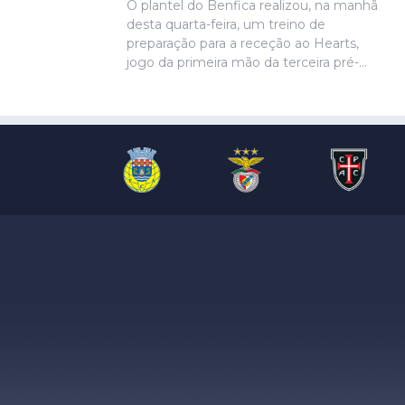
O plantel do Benfica realizou, na manhã
desta quarta-feira, um treino de
preparação para a receção ao Hearts,
jogo da primeira mão da terceira pré-
eliminatória da Liga Europa. Ivanovic, que
está perto de rumar ao Hull City, não
marcou presença na sessão, devido a
uma contusão no pé direito, de acordo
com informação das águias. Aursnes,
com uma gastroenterite, também foi
baixa, juntando-se a Wynder e Umeh.