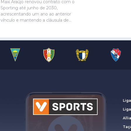
Maxi Araújo renovou contrato com o
Sporting até junho de 2030,
acrescentando um ano ao anterior
vínculo e mantendo a cláusula de
rescisão de 80 milhões de euros,
anunciou o clube ‘leonino’.
Liga
Lig
Alli
Taça