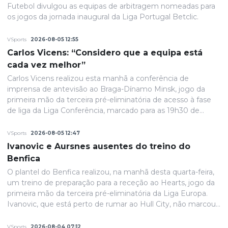
Futebol divulgou as equipas de arbitragem nomeadas para
os jogos da jornada inaugural da Liga Portugal Betclic.
VSports
2026-08-05 12:55
Carlos Vicens: “Considero que a equipa está
cada vez melhor”
Carlos Vicens realizou esta manhã a conferência de
imprensa de antevisão ao Braga-Dínamo Minsk, jogo da
primeira mão da terceira pré-eliminatória de acesso à fase
de liga da Liga Conferência, marcado para as 19h30 de
quinta-feira.
VSports
2026-08-05 12:47
Ivanovic e Aursnes ausentes do treino do
Benfica
O plantel do Benfica realizou, na manhã desta quarta-feira,
um treino de preparação para a receção ao Hearts, jogo da
primeira mão da terceira pré-eliminatória da Liga Europa.
Ivanovic, que está perto de rumar ao Hull City, não marcou
presença na sessão, devido a uma contusão no pé direito,
de acordo com informação das águias. Aursnes, com uma
VSports
2026-08-04 07:12