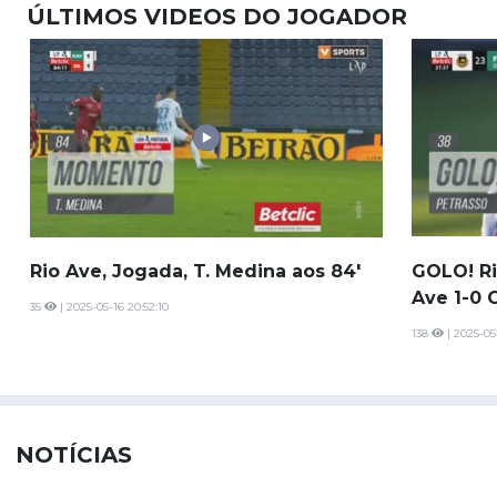
ÚLTIMOS VIDEOS DO JOGADOR
Rio Ave, Jogada, T. Medina aos 84'
GOLO! Ri
Ave 1-0 
35
| 2025-05-16 20:52:10
138
| 2025-05-
NOTÍCIAS