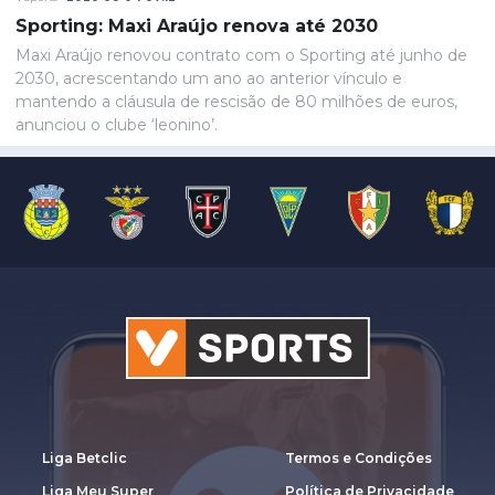
gastroenterite, também foi baixa, juntando-se a Wynder e
Sporting: Maxi Araújo renova até 2030
Umeh.
Maxi Araújo renovou contrato com o Sporting até junho de
2030, acrescentando um ano ao anterior vínculo e
mantendo a cláusula de rescisão de 80 milhões de euros,
anunciou o clube ‘leonino’.
Liga Betclic
Termos e Condições
Liga Meu Super
Política de Privacidade