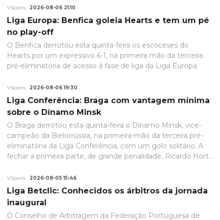
VSports
2026-08-06 21:10
Liga Europa: Benfica goleia Hearts e tem um pé
no play-off
O Benfica derrotou esta quinta-feira os escoceses do
Hearts por um expressivo 6-1, na primeira mão da terceira
pré-eliminatória de acesso à fase de liga da Liga Europa.
VSports
2026-08-06 19:30
Liga Conferência: Braga com vantagem mínima
sobre o Dínamo Minsk
O Braga derrotou esta quinta-feira o Dínamo Minsk, vice-
campeão da Bielorrússia, na primeira-mão da terceira pré-
eliminatória da Liga Conferência, com um golo solitário. A
fechar a primeira parte, de grande penalidade, Ricardo Horta
colocou a equipa portuguesa em vantagem na eliminatória
e até final o resultado permaneceria inalterado.
VSports
2026-08-05 15:46
Liga Betclic: Conhecidos os árbitros da jornada
inaugural
O Conselho de Arbitragem da Federação Portuguesa de