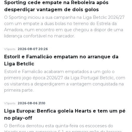
Sporting cede empate na Reboleira após
desperdiçar vantagem de dois golos
O Sporting iniciou a sua campanha na Liga Betclic 2026/27
com um empate a duas bolas no terreno do Estrela da
Amadora, num encontro em que chegou a dispor de uma
liderança confortável no marcador.
VSports
2026-08-07 20:26
Estoril e Famalicão empatam no arranque da
Liga Betclic
Estoril e Famalicão acabaram empatados a um golo o
primeiro jogo época 2026/27 da Liga Portugal Betclic, com
os visitantes a desperdiçarem a vantagem conquistada na
primeira parte.
VSports
2026-08-06 21:10
Liga Europa: Benfica goleia Hearts e tem um pé
no play-off
O Benfica derrotou esta quinta-feira os escoceses do