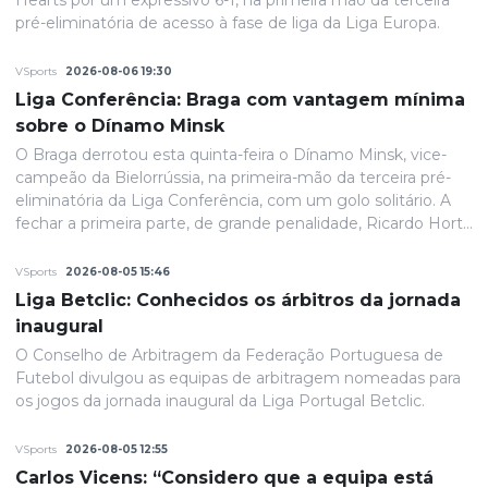
Hearts por um expressivo 6-1, na primeira mão da terceira
pré-eliminatória de acesso à fase de liga da Liga Europa.
VSports
2026-08-06 19:30
Liga Conferência: Braga com vantagem mínima
sobre o Dínamo Minsk
O Braga derrotou esta quinta-feira o Dínamo Minsk, vice-
campeão da Bielorrússia, na primeira-mão da terceira pré-
eliminatória da Liga Conferência, com um golo solitário. A
fechar a primeira parte, de grande penalidade, Ricardo Horta
colocou a equipa portuguesa em vantagem na eliminatória
e até final o resultado permaneceria inalterado.
VSports
2026-08-05 15:46
Liga Betclic: Conhecidos os árbitros da jornada
inaugural
O Conselho de Arbitragem da Federação Portuguesa de
Futebol divulgou as equipas de arbitragem nomeadas para
os jogos da jornada inaugural da Liga Portugal Betclic.
VSports
2026-08-05 12:55
Carlos Vicens: “Considero que a equipa está