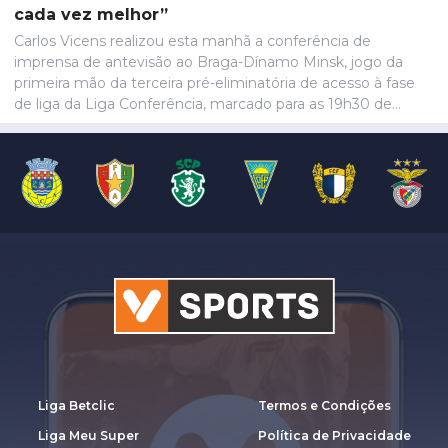
cada vez melhor”
Carlos Vicens realizou esta manhã a conferência de
imprensa de antevisão ao Braga-Dínamo Minsk, jogo da
primeira mão da terceira pré-eliminatória de acesso à fase
de liga da Liga Conferência, marcado para as 19h30 de
quinta-feira.
Liga Betclic
Termos e Condições
Liga Meu Super
Política de Privacidade