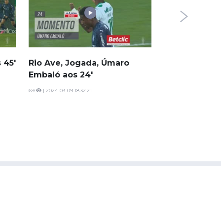
Rio Ave, Jog
Silva aos 90'+
1258
| 2024-02-16 22:
 45'
Rio Ave, Jogada, Úmaro
Embaló aos 24'
69
| 2024-03-09 18:32:21