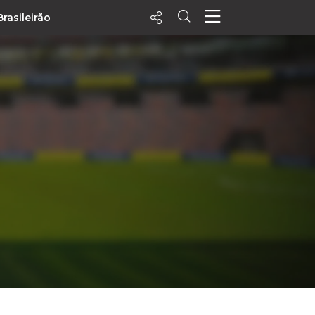
Brasileirão
ecentes
+ Visualizados
Filtrar
PALPITES
Agenda
Vídeos
Notícias
Playlists
MatchStories