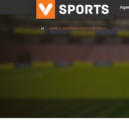
Age
ADRIEN SEBASTIAN PERRUCHET SILVA
NACIONAL
Liga Betclic
Resultados
Liga Meu Super
Allianz Cup
Taça Generali Tranquilidade
Supertaça
Playoff
Sporting
Benfica
FC Porto