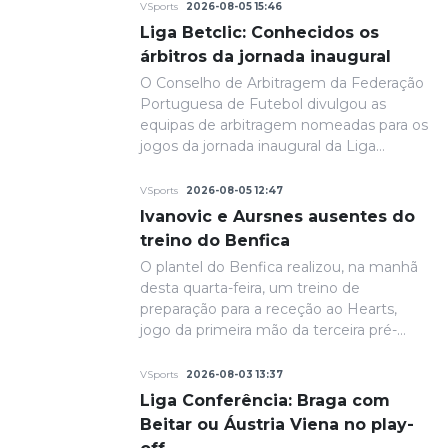
VSports
2026-08-05 15:46
Liga Betclic: Conhecidos os
árbitros da jornada inaugural
O Conselho de Arbitragem da Federação
Portuguesa de Futebol divulgou as
equipas de arbitragem nomeadas para os
jogos da jornada inaugural da Liga
Portugal Betclic.
VSports
2026-08-05 12:47
Ivanovic e Aursnes ausentes do
treino do Benfica
O plantel do Benfica realizou, na manhã
desta quarta-feira, um treino de
preparação para a receção ao Hearts,
jogo da primeira mão da terceira pré-
eliminatória da Liga Europa. Ivanovic, que
está perto de rumar ao Hull City, não
VSports
2026-08-03 13:37
marcou presença na sessão, devido a
Liga Conferência: Braga com
uma contusão no pé direito, de acordo
Beitar ou Áustria Viena no play-
com informação das águias. Aursnes,