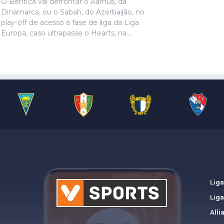
O Benfica vai defrontar o Aarhus, da
Dinamarca, ou o Sabah, do Azerbaijão, no
play-off de acesso à fase de liga da Liga
Europa, caso ultrapasse o Hearts, na
terceira eliminatória, ditou o sorteio
realizado esta segunda-feira.
Liga
Lig
Alli