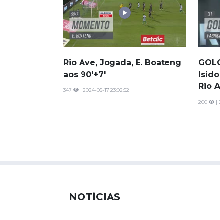
Rio Ave, Jogada, E. Boateng
GOLO
aos 90'+7'
Isido
Rio 
347
| 2024-05-17 23:02:52
200
| 
NOTÍCIAS