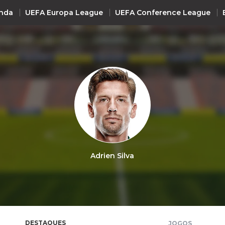
nda
UEFA Europa League
UEFA Conference League
INTERNACIONAL
UEFA Champions League
+ R
UEFA Europa League
UEFA Conference League
Premier League
La Liga
Adrien Silva
Bundesliga
Serie A
Ligue 1
Süper Lig
DESTAQUES
JOGOS