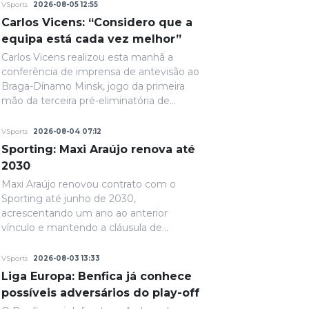
VSports
2026-08-05 12:55
Carlos Vicens: “Considero que a
equipa está cada vez melhor”
Carlos Vicens realizou esta manhã a
conferência de imprensa de antevisão ao
Braga-Dínamo Minsk, jogo da primeira
mão da terceira pré-eliminatória de
acesso à fase de liga da Liga Conferência,
marcado para as 19h30 de quinta-feira.
VSports
2026-08-04 07:12
Sporting: Maxi Araújo renova até
2030
Maxi Araújo renovou contrato com o
Sporting até junho de 2030,
acrescentando um ano ao anterior
vínculo e mantendo a cláusula de
rescisão de 80 milhões de euros,
anunciou o clube ‘leonino’.
VSports
2026-08-03 13:33
Liga Europa: Benfica já conhece
possíveis adversários do play-off