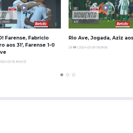
! Farense, Fabrício
Rio Ave, Jogada, Aziz aos
ro aos 31', Farense 1-0
28
| 2024-03-09 19:09:06
Ave
2024-03-16 18:44:13