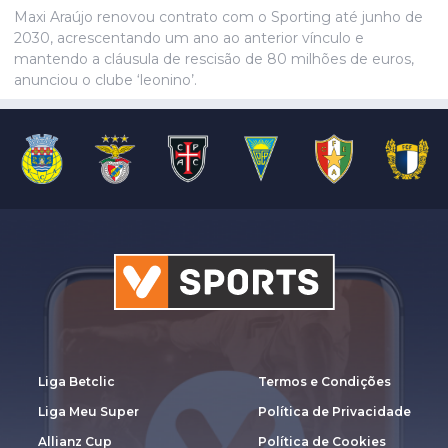
Umeh.
Maxi Araújo renovou contrato com o Sporting até junho de
2030, acrescentando um ano ao anterior vínculo e
mantendo a cláusula de rescisão de 80 milhões de euros,
anunciou o clube ‘leonino’.
Liga Betclic
Termos e Condições
Liga Meu Super
Política de Privacidade
Allianz Cup
Política de Cookies