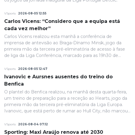
os jogos da jornada inaugural da Liga Portugal Betclic.
VSports
2026-08-05 12:55
Carlos Vicens: “Considero que a equipa está
cada vez melhor”
Carlos Vicens realizou esta manhã a conferência de
imprensa de antevisão ao Braga-Dínamo Minsk, jogo da
primeira mão da terceira pré-eliminatória de acesso à fase
de liga da Liga Conferência, marcado para as 19h30 de
quinta-feira.
VSports
2026-08-05 12:47
Ivanovic e Aursnes ausentes do treino do
Benfica
O plantel do Benfica realizou, na manhã desta quarta-feira,
um treino de preparação para a receção ao Hearts, jogo da
primeira mão da terceira pré-eliminatória da Liga Europa.
Ivanovic, que está perto de rumar ao Hull City, não marcou
presença na sessão, devido a uma contusão no pé direito,
de acordo com informação das águias. Aursnes, com uma
VSports
2026-08-04 07:12
gastroenterite, também foi baixa, juntando-se a Wynder e
Sporting: Maxi Araújo renova até 2030