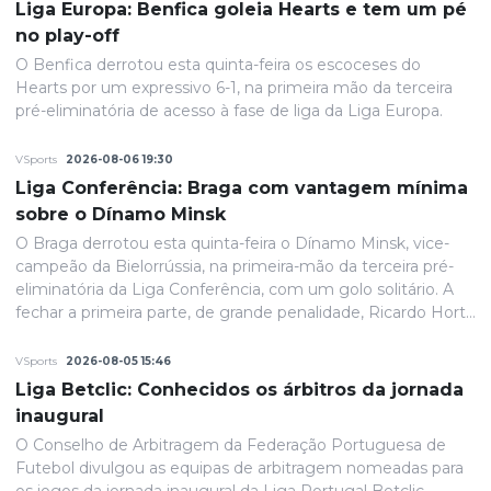
Liga Europa: Benfica goleia Hearts e tem um pé
no play-off
O Benfica derrotou esta quinta-feira os escoceses do
Hearts por um expressivo 6-1, na primeira mão da terceira
pré-eliminatória de acesso à fase de liga da Liga Europa.
VSports
2026-08-06 19:30
Liga Conferência: Braga com vantagem mínima
sobre o Dínamo Minsk
O Braga derrotou esta quinta-feira o Dínamo Minsk, vice-
campeão da Bielorrússia, na primeira-mão da terceira pré-
eliminatória da Liga Conferência, com um golo solitário. A
fechar a primeira parte, de grande penalidade, Ricardo Horta
colocou a equipa portuguesa em vantagem na eliminatória
e até final o resultado permaneceria inalterado.
VSports
2026-08-05 15:46
Liga Betclic: Conhecidos os árbitros da jornada
inaugural
O Conselho de Arbitragem da Federação Portuguesa de
Futebol divulgou as equipas de arbitragem nomeadas para