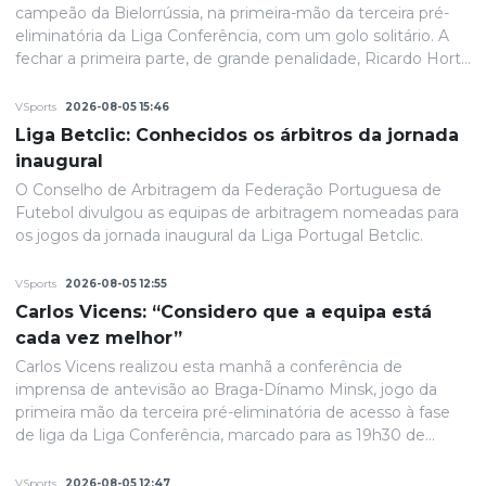
campeão da Bielorrússia, na primeira-mão da terceira pré-
eliminatória da Liga Conferência, com um golo solitário. A
fechar a primeira parte, de grande penalidade, Ricardo Horta
colocou a equipa portuguesa em vantagem na eliminatória
e até final o resultado permaneceria inalterado.
VSports
2026-08-05 15:46
Liga Betclic: Conhecidos os árbitros da jornada
inaugural
O Conselho de Arbitragem da Federação Portuguesa de
Futebol divulgou as equipas de arbitragem nomeadas para
os jogos da jornada inaugural da Liga Portugal Betclic.
VSports
2026-08-05 12:55
Carlos Vicens: “Considero que a equipa está
cada vez melhor”
Carlos Vicens realizou esta manhã a conferência de
imprensa de antevisão ao Braga-Dínamo Minsk, jogo da
primeira mão da terceira pré-eliminatória de acesso à fase
de liga da Liga Conferência, marcado para as 19h30 de
quinta-feira.
VSports
2026-08-05 12:47