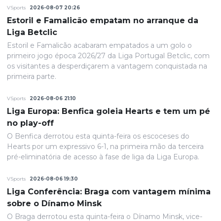
VSports
2026-08-07 20:26
Estoril e Famalicão empatam no arranque da
Liga Betclic
Estoril e Famalicão acabaram empatados a um golo o
primeiro jogo época 2026/27 da Liga Portugal Betclic, com
os visitantes a desperdiçarem a vantagem conquistada na
primeira parte.
VSports
2026-08-06 21:10
Liga Europa: Benfica goleia Hearts e tem um pé
no play-off
O Benfica derrotou esta quinta-feira os escoceses do
Hearts por um expressivo 6-1, na primeira mão da terceira
pré-eliminatória de acesso à fase de liga da Liga Europa.
VSports
2026-08-06 19:30
Liga Conferência: Braga com vantagem mínima
sobre o Dínamo Minsk
O Braga derrotou esta quinta-feira o Dínamo Minsk, vice-