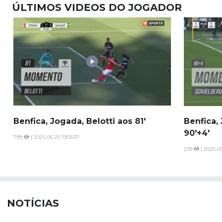
ÚLTIMOS VIDEOS DO JOGADOR
Benfica, Jogada, Belotti aos 81'
Benfica,
90'+4'
799
| 2025-05-25 19:05:37
239
| 2025-05
NOTÍCIAS