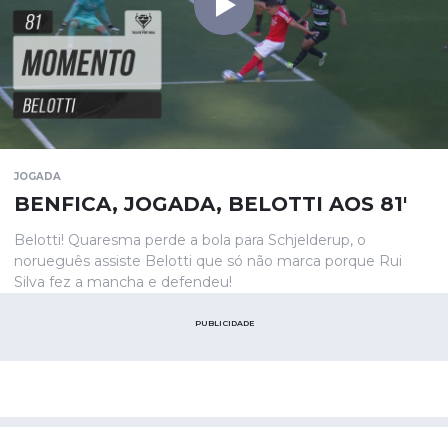
JOGADA
BENFICA, JOGADA, BELOTTI AOS 81'
Belotti! Quaresma perde a bola para Schjelderup, o
norueguês assiste Belotti que só não marca porque Rui
Silva fez a mancha e defendeu!
PUBLICIDADE