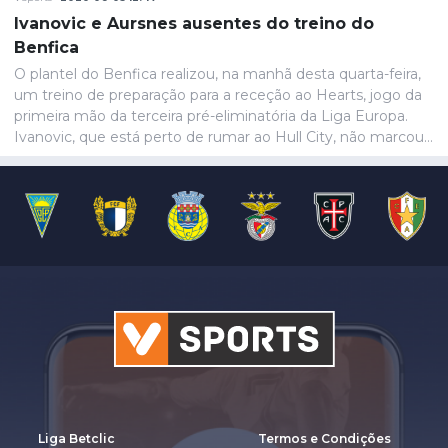
Ivanovic e Aursnes ausentes do treino do
Benfica
O plantel do Benfica realizou, na manhã desta quarta-feira,
um treino de preparação para a receção ao Hearts, jogo da
primeira mão da terceira pré-eliminatória da Liga Europa.
Ivanovic, que está perto de rumar ao Hull City, não marcou
presença na sessão, devido a uma contusão no pé direito,
de acordo com informação das águias. Aursnes, com uma
gastroenterite, também foi baixa, juntando-se a Wynder e
Umeh.
Liga Betclic
Termos e Condições