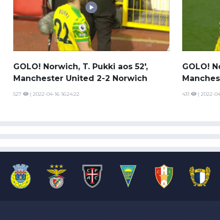
GOLO! Norwich, T. Pukki aos 52',
GOLO! No
Manchester United 2-2 Norwich
Manchest
527
| 2022-04-16 16:24:22
431
| 2022-04-