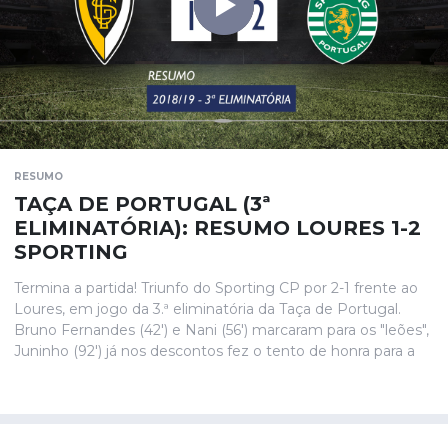
RESUMO
TAÇA DE PORTUGAL (3ª
ELIMINATÓRIA): RESUMO LOURES 1-2
SPORTING
Termina a partida! Triunfo do Sporting CP por 2-1 frente ao
Loures, em jogo da 3.ª eliminatória da Taça de Portugal.
Bruno Fernandes (42') e Nani (56') marcaram para os "leões",
Juninho (92') já nos descontos fez o tento de honra para a
equipa anfitriã.