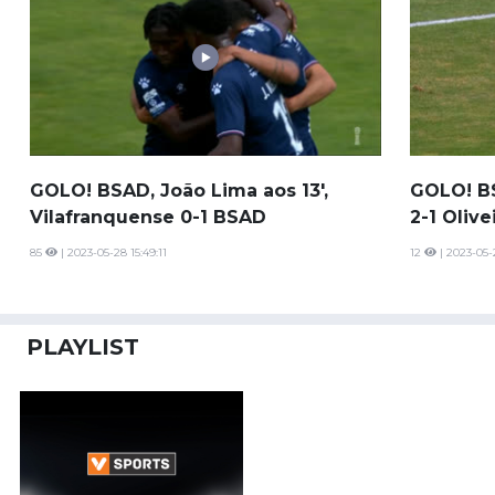
GOLO! BSAD, João Lima aos 13',
GOLO! BS
Vilafranquense 0-1 BSAD
2-1 Olive
85
| 2023-05-28 15:49:11
12
| 2023-05-
PLAYLIST