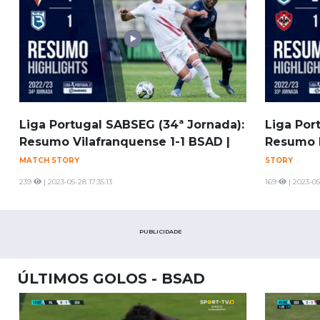
Liga Portugal SABSEG (34ª Jornada):
Liga Por
Resumo Vilafranquense 1-1 BSAD |
Resumo B
MATCH STORY
STORY
239
| 2023-05-28 17:35:13
169
| 2023-05
PUBLICIDADE
ÚLTIMOS GOLOS - BSAD