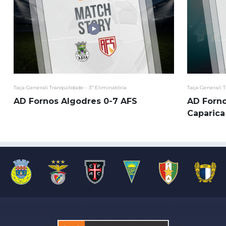
Taça Generali Tranquilidade - 3ª Eliminatória
Taça Generali T
AD Fornos Algodres 0-7 AFS
AD Forno
Caparica