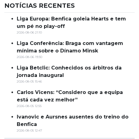
NOTÍCIAS RECENTES
Liga Europa: Benfica goleia Hearts e tem
um pé no play-off
2026-08-06 21:10
Liga Conferência: Braga com vantagem
mínima sobre o Dínamo Minsk
2026-08-06 19:30
Liga Betclic: Conhecidos os árbitros da
jornada inaugural
2026-08-05 15:46
Carlos Vicens: “Considero que a equipa
está cada vez melhor”
2026-08-05 12:55
Ivanovic e Aursnes ausentes do treino do
Benfica
2026-08-05 12:47