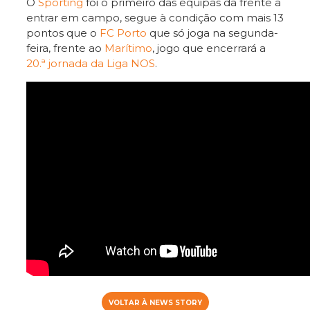
O
Sporting
foi o primeiro das equipas da frente a
entrar em campo, segue à condição com mais 13
pontos que o
FC Porto
que só joga na segunda-
feira, frente ao
Marítimo
, jogo que encerrará a
20.ª jornada da Liga NOS
.
VOLTAR À NEWS STORY