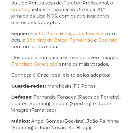
da Liga Portuguesa de Futebol Profissional, o
Sporting
está em maioria no Onze da 20.ª
jornada da Liga NOS, com quatro jogadores
eleitos pelos adeptos.
Seguem-se
FC Porto
e
Paços de Ferreira
com
dois, e
Sporting de Braga
,
Famalicão
e
Boavista
com um atleta cada.
Destaque ainda para a estreia do jovem ‘dragão’
Francisco Conceição
entre os mais votados.
Conheça o Onze Ideal eleito pelos adeptos:
Guarda-redes:
Marchesín (FC Porto)
Defesas:
Fernando Fonseca (Paços de Ferreira),
Coates (Sporting), Feddal (Sporting) e Rúben
Vinagre (Famalicão)
Médios:
Angel Gomes (Boavista), João Palhinha
(Sporting) e João Novais (Sp. Braga)