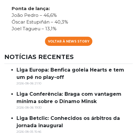
Ponta de lança:
João Pedro – 46,6%
Óscar Estupiñán – 40,3%
Joel Tagueu – 13,1%
VOLTAR À NEWS STORY
NOTÍCIAS RECENTES
Liga Europa: Benfica goleia Hearts e tem
um pé no play-off
2026-08-06 21:10
Liga Conferência: Braga com vantagem
mínima sobre o Dínamo Minsk
2026-08-06 19:30
Liga Betclic: Conhecidos os árbitros da
jornada inaugural
2026-08-05 15:46