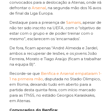
convocados para a deslocação a Atenas, onde irá
defrontar o
Arsenal
, na segunda mão dos 16 avos
de final da Liga Europa.
Destaque para a presença de
Samaris
, apesar de
não ter sido inscrito na UEFA, com o “objetivo de
estar com o grupo e de poder treinar com o
mesmo”, esclarecem os ‘encarnados’.
De fora, ficam apenas “André Almeida e Jardel,
ambos a recuperar de lesões, e os jovens João
Ferreira, Morato e Tiago Araújo (ficam a trabalhar
na equipa B)”.
Recorde-se que
Benfica e Arsenal empataram 1-
1 na primeira mão
, disputada no Stadio Olimpico,
em Roma, deixando tudo em aberto para a
partida desta quinta-feira, com início marcado
para as 17h55, no estádio Georgios Karaiskakis,
em Atenas.
Convocados do Benfica: