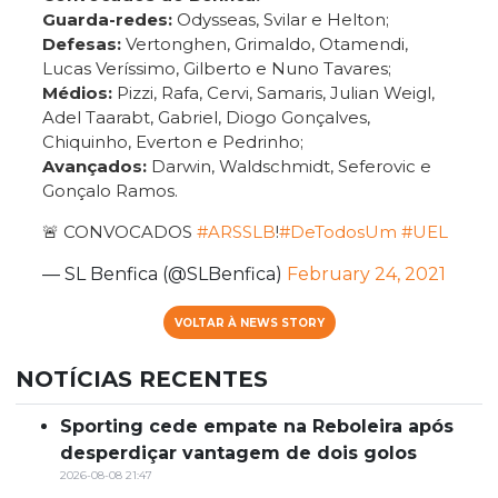
Guarda-redes:
Odysseas, Svilar e Helton;
Defesas:
Vertonghen, Grimaldo, Otamendi,
Lucas Veríssimo, Gilberto e Nuno Tavares;
Médios:
Pizzi, Rafa, Cervi, Samaris, Julian Weigl,
Adel Taarabt, Gabriel, Diogo Gonçalves,
Chiquinho, Everton e Pedrinho;
Avançados:
Darwin, Waldschmidt, Seferovic e
Gonçalo Ramos.
🚨 CONVOCADOS
#ARSSLB
!
#DeTodosUm
#UEL
— SL Benfica (@SLBenfica)
February 24, 2021
VOLTAR À NEWS STORY
NOTÍCIAS RECENTES
Sporting cede empate na Reboleira após
desperdiçar vantagem de dois golos
2026-08-08 21:47