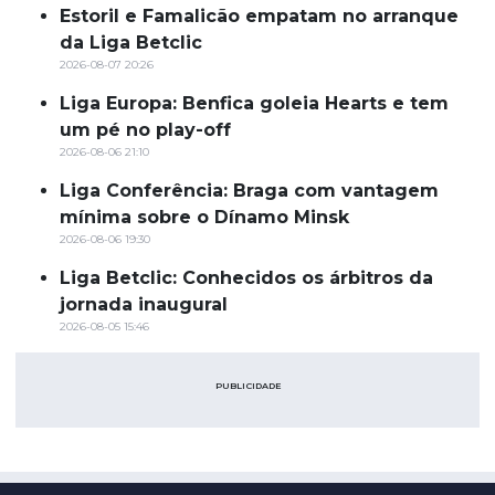
Estoril e Famalicão empatam no arranque
da Liga Betclic
2026-08-07 20:26
Liga Europa: Benfica goleia Hearts e tem
um pé no play-off
2026-08-06 21:10
Liga Conferência: Braga com vantagem
mínima sobre o Dínamo Minsk
2026-08-06 19:30
Liga Betclic: Conhecidos os árbitros da
jornada inaugural
2026-08-05 15:46
PUBLICIDADE