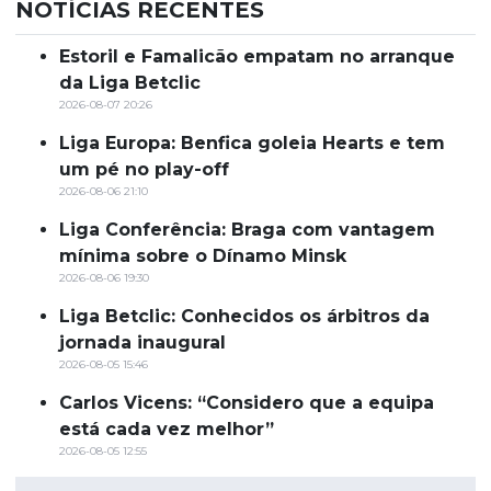
NOTÍCIAS RECENTES
Estoril e Famalicão empatam no arranque
da Liga Betclic
2026-08-07 20:26
Liga Europa: Benfica goleia Hearts e tem
um pé no play-off
2026-08-06 21:10
Liga Conferência: Braga com vantagem
mínima sobre o Dínamo Minsk
2026-08-06 19:30
Liga Betclic: Conhecidos os árbitros da
jornada inaugural
2026-08-05 15:46
Carlos Vicens: “Considero que a equipa
está cada vez melhor”
2026-08-05 12:55