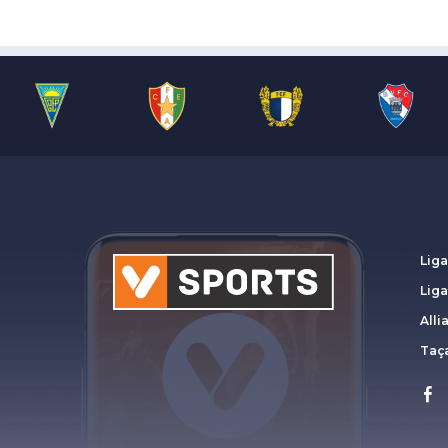
Liga
Lig
Alli
Taça