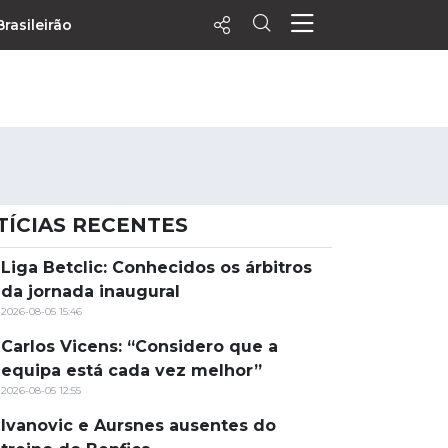
Brasileirão
ecentes
+ Visualizados
Filtrar
PALPITES
TÍCIAS RECENTES
Agenda
Vídeos
Liga Betclic: Conhecidos os árbitros
da jornada inaugural
Notícias
2026-08-05 15:46
Playlists
Carlos Vicens: “Considero que a
MatchStories
equipa está cada vez melhor”
2026-08-05 12:55
Ivanovic e Aursnes ausentes do