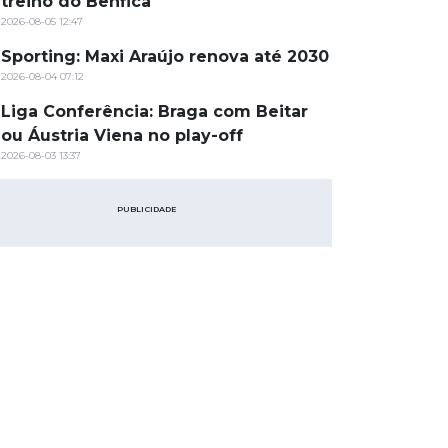
treino do Benfica
2026-08-05 12:47
Sporting: Maxi Araújo renova até 2030
2026-08-04 07:12
Liga Conferência: Braga com Beitar
ou Áustria Viena no play-off
2026-08-03 13:37
PUBLICIDADE