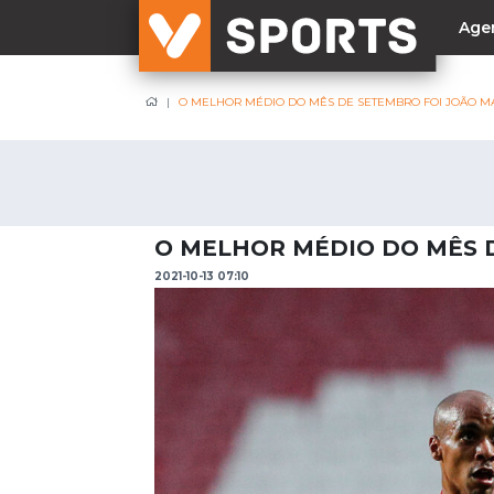
Age
O MELHOR MÉDIO DO MÊS DE SETEMBRO FOI JOÃO M
NACIONAL
Liga Betclic
Resultados
Liga Meu Super
O MELHOR MÉDIO DO MÊS 
Allianz Cup
2021-10-13 07:10
Taça Generali Tranquilidade
Supertaça
Playoff
Sporting
Benfica
FC Porto