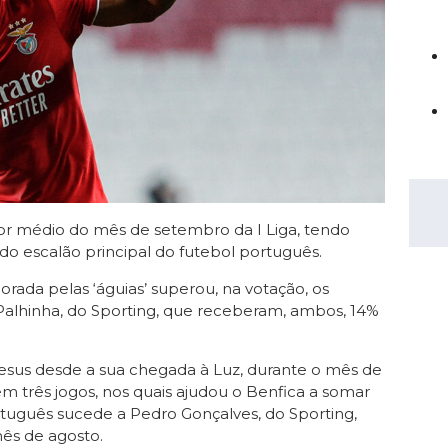
Saudi Pro League
MLS
Brasileirão
Mundial 2026
lhor médio do mês de setembro da I Liga, tendo
do escalão principal do futebol português.
ada pelas ‘águias’ superou, na votação, os
alhinha, do Sporting, que receberam, ambos, 14%
esus desde a sua chegada à Luz, durante o mês de
três jogos, nos quais ajudou o Benfica a somar
português sucede a Pedro Gonçalves, do Sporting,
mês de agosto.