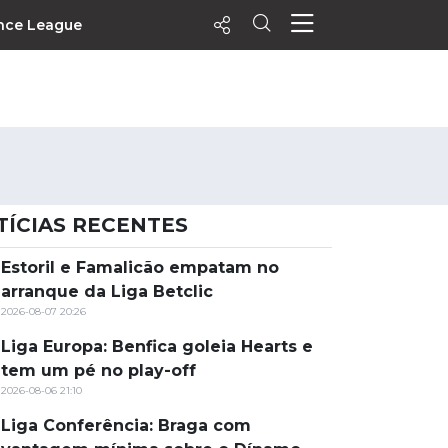
nce League
ecentes
+ Visualizados
Filtrar
PALPITES
TÍCIAS RECENTES
Agenda
Vídeos
Estoril e Famalicão empatam no
arranque da Liga Betclic
Notícias
2026-08-07 20:26
Playlists
Liga Europa: Benfica goleia Hearts e
MatchStories
tem um pé no play-off
2026-08-06 21:10
Liga Conferência: Braga com