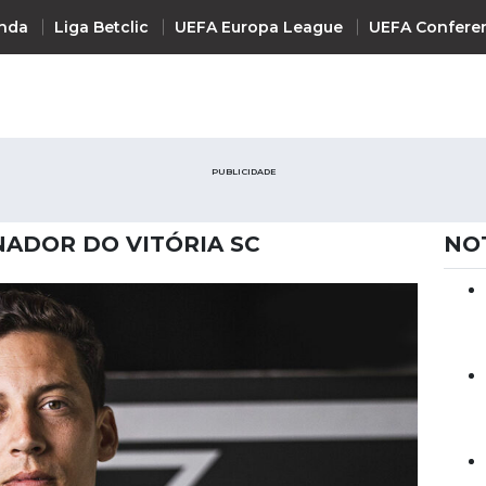
nda
Liga Betclic
UEFA Europa League
UEFA Confere
INTERNACIONAL
PUBLICIDADE
UEFA Champions League
+ R
UEFA Europa League
NADOR DO VITÓRIA SC
NO
UEFA Conference League
Premier League
La Liga
Bundesliga
Serie A
Ligue 1
Süper Lig