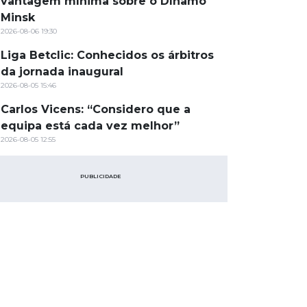
vantagem mínima sobre o Dínamo
Minsk
2026-08-06 19:30
Liga Betclic: Conhecidos os árbitros
da jornada inaugural
2026-08-05 15:46
Carlos Vicens: “Considero que a
equipa está cada vez melhor”
2026-08-05 12:55
PUBLICIDADE