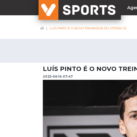
Age
LUÍS PINTO É O NOVO TREINADOR DO VITÓRIA SC
NACIONAL
Liga Betclic
Resultados
Liga Meu Super
LUÍS PINTO É O NOVO TREI
Allianz Cup
2025-06-14 07:47
Taça Generali Tranquilidade
Supertaça
Playoff
Sporting
Benfica
FC Porto