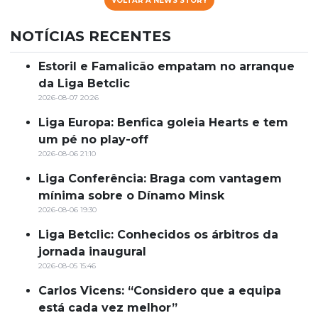
VOLTAR À NEWS STORY
NOTÍCIAS RECENTES
Estoril e Famalicão empatam no arranque
da Liga Betclic
2026-08-07 20:26
Liga Europa: Benfica goleia Hearts e tem
um pé no play-off
2026-08-06 21:10
Liga Conferência: Braga com vantagem
mínima sobre o Dínamo Minsk
2026-08-06 19:30
Liga Betclic: Conhecidos os árbitros da
jornada inaugural
2026-08-05 15:46
Carlos Vicens: “Considero que a equipa
está cada vez melhor”