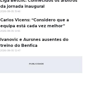
Liga Betclic: Conhecidos os árbitros
da jornada inaugural
2026-08-05 15:46
Carlos Vicens: “Considero que a
equipa está cada vez melhor”
2026-08-05 12:55
Ivanovic e Aursnes ausentes do
treino do Benfica
2026-08-05 12:47
PUBLICIDADE