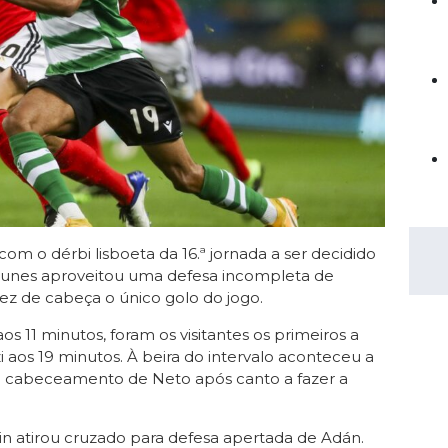
Saudi Pro League
MLS
Brasileirão
Mundial 2026
com o dérbi lisboeta da 16.ª jornada a ser decidido
unes aproveitou uma defesa incompleta de
ez de cabeça o único golo do jogo.
s 11 minutos, foram os visitantes os primeiros a
i aos 19 minutos. À beira do intervalo aconteceu a
o cabeceamento de Neto após canto a fazer a
n atirou cruzado para defesa apertada de Adán.