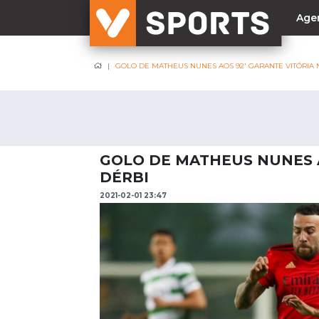
Age
GOLO DE MATHEUS NUNES AOS 92′ GARANTE VITÓRIA 
NACIONAL
Liga Betclic
Resultados
Liga Meu Super
GOLO DE MATHEUS NUNES A
Allianz Cup
DÉRBI
Taça Generali Tranquilidade
2021-02-01 23:47
Supertaça
Playoff
Sporting
Benfica
FC Porto