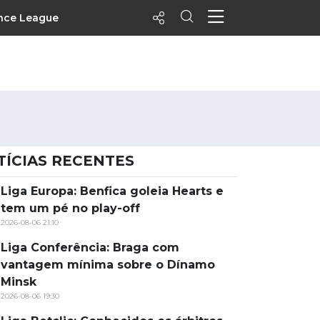
nce League
ecentes
+ Visualizados
Filtrar
PALPITES
TÍCIAS RECENTES
Agenda
Vídeos
Liga Europa: Benfica goleia Hearts e
tem um pé no play-off
Notícias
2026-08-06 21:10
Playlists
Liga Conferência: Braga com
MatchStories
vantagem mínima sobre o Dínamo
Minsk
2026-08-06 19:30