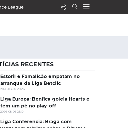
nce League
ecentes
+ Visualizados
Filtrar
PALPITES
TÍCIAS RECENTES
Agenda
Vídeos
Estoril e Famalicão empatam no
arranque da Liga Betclic
Notícias
2026-08-07 20:26
Playlists
Liga Europa: Benfica goleia Hearts e
MatchStories
tem um pé no play-off
2026-08-06 21:10
Liga Conferência: Braga com