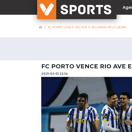
Age
FC PORTO VENCE RIO AVE E AGUARDA PELO DÉRBI
NACIONAL
Liga Betclic
Resultados
Liga Meu Super
FC PORTO VENCE RIO AVE 
Allianz Cup
2021-02-01 22:14
Taça Generali Tranquilidade
Supertaça
Playoff
Sporting
Benfica
FC Porto