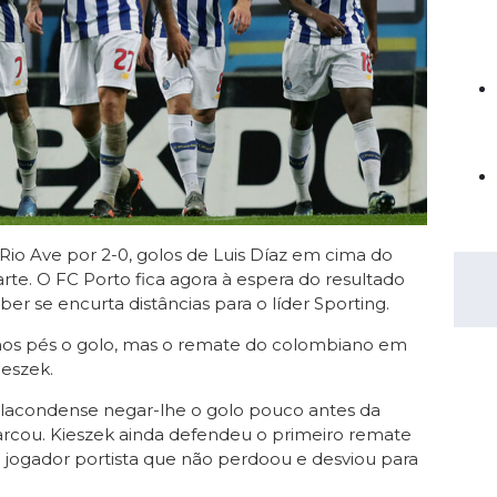
Saudi Pro League
MLS
Brasileirão
Mundial 2026
io Ave por 2-0, golos de Luis Díaz em cima do
arte. O FC Porto fica agora à espera do resultado
ber se encurta distâncias para o líder Sporting.
e nos pés o golo, mas o remate do colombiano em
ieszek.
ilacondense negar-lhe o golo pouco antes da
rcou. Kieszek ainda defendeu o primeiro remate
 jogador portista que não perdoou e desviou para