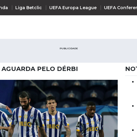
nda
Liga Betclic
UEFA Europa League
UEFA Confere
INTERNACIONAL
PUBLICIDADE
UEFA Champions League
+ R
UEFA Europa League
E AGUARDA PELO DÉRBI
NO
UEFA Conference League
Premier League
La Liga
Bundesliga
Serie A
Ligue 1
Süper Lig