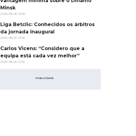
vantagem mínima sobre o Dínamo
Minsk
2026-08-06 19:30
Liga Betclic: Conhecidos os árbitros
da jornada inaugural
2026-08-05 15:46
Carlos Vicens: “Considero que a
equipa está cada vez melhor”
2026-08-05 12:55
PUBLICIDADE