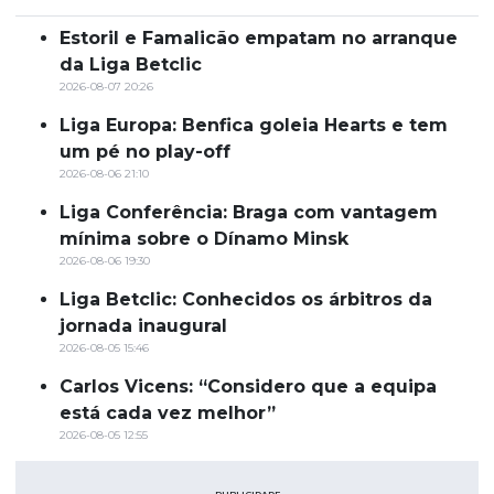
Estoril e Famalicão empatam no arranque
da Liga Betclic
2026-08-07 20:26
Liga Europa: Benfica goleia Hearts e tem
um pé no play-off
2026-08-06 21:10
Liga Conferência: Braga com vantagem
mínima sobre o Dínamo Minsk
2026-08-06 19:30
Liga Betclic: Conhecidos os árbitros da
jornada inaugural
2026-08-05 15:46
Carlos Vicens: “Considero que a equipa
está cada vez melhor”
2026-08-05 12:55