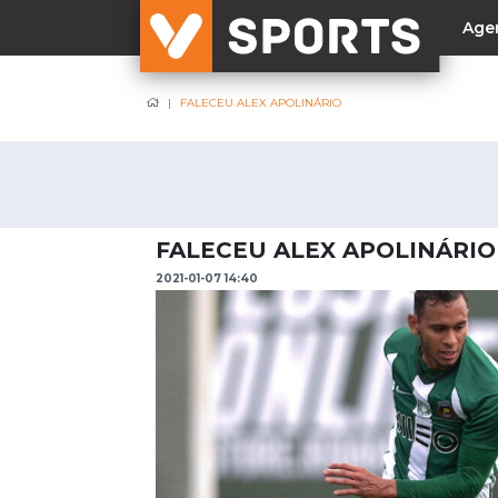
Age
FALECEU ALEX APOLINÁRIO
NACIONAL
Liga Betclic
Resultados
Liga Meu Super
FALECEU ALEX APOLINÁRIO
Allianz Cup
2021-01-07 14:40
Taça Generali Tranquilidade
Supertaça
Playoff
Sporting
Benfica
FC Porto