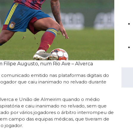
Saudi Pro League
MLS
Brasileirão
Mundial 2026
m Filipe Augusto, num Rio Ave – Alverca
m comunicado emitido nas plataformas digitais do
, jogador que caiu inanimado no relvado durante
Alverca e União de Almeirim quando o médio
spiratória e caiu inanimado no relvado, sem que
rtado por vários jogadores o árbitro interrompeu de
a em campo das equipas médicas, que tiveram de
 o jogador.