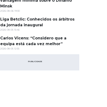
vantagem mínima sobre o Dínamo
Minsk
2026-08-06 19:30
Liga Betclic: Conhecidos os árbitros
da jornada inaugural
2026-08-05 15:46
Carlos Vicens: “Considero que a
equipa está cada vez melhor”
2026-08-05 12:55
PUBLICIDADE