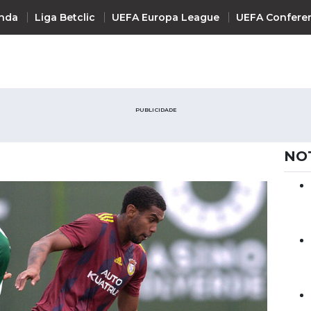
nda
Liga Betclic
UEFA Europa League
UEFA Confere
INTERNACIONAL
PUBLICIDADE
UEFA Champions League
+ R
UEFA Europa League
NO
UEFA Conference League
Premier League
La Liga
Bundesliga
Serie A
Ligue 1
Süper Lig