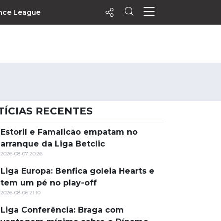
nce League
ecentes
+ Visualizados
Filtrar
PALPITES
TÍCIAS RECENTES
Agenda
Vídeos
Estoril e Famalicão empatam no
arranque da Liga Betclic
Notícias
2026-08-07 20:26
Playlists
Liga Europa: Benfica goleia Hearts e
MatchStories
tem um pé no play-off
2026-08-06 21:10
Liga Conferência: Braga com