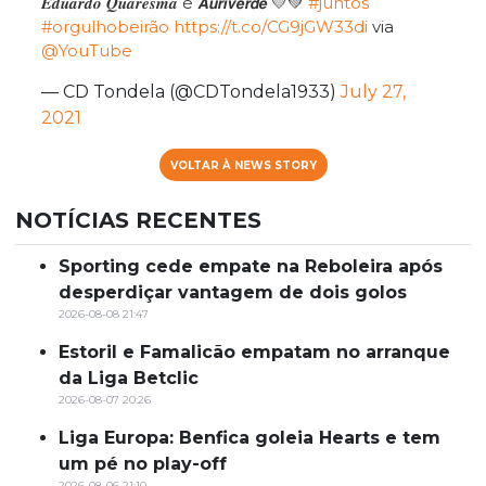
𝑬𝒅𝒖𝒂𝒓𝒅𝒐 𝑸𝒖𝒂𝒓𝒆𝒔𝒎𝒂 é 𝘼𝙪𝙧𝙞𝙫𝙚𝙧𝙙𝙚 💛💚
#juntos
#orgulhobeirão
https://t.co/CG9jGW33di
via
@YouTube
— CD Tondela (@CDTondela1933)
July 27,
2021
VOLTAR À NEWS STORY
NOTÍCIAS RECENTES
Sporting cede empate na Reboleira após
desperdiçar vantagem de dois golos
2026-08-08 21:47
Estoril e Famalicão empatam no arranque
da Liga Betclic
2026-08-07 20:26
Liga Europa: Benfica goleia Hearts e tem
um pé no play-off
2026-08-06 21:10