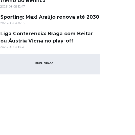
treino do Benfica
2026-08-05 12:47
Sporting: Maxi Araújo renova até 2030
2026-08-04 07:12
Liga Conferência: Braga com Beitar
ou Áustria Viena no play-off
2026-08-03 13:37
PUBLICIDADE