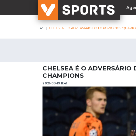
Age
CHELSEA É O ADVERSÁRIO DO FC PORTO NOS ‘QUARTO
NACIONAL
Liga Betclic
Resultados
Liga Meu Super
CHELSEA É O ADVERSÁRIO 
Allianz Cup
CHAMPIONS
Taça Generali Tranquilidade
2021-03-19 11:41
Supertaça
Playoff
Sporting
Benfica
FC Porto