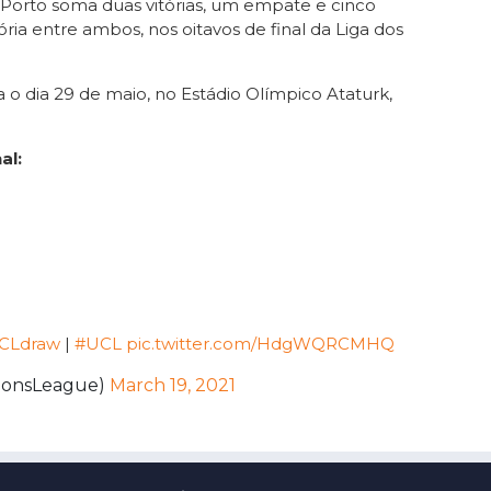
C Porto soma duas vitórias, um empate e cinco
tória entre ambos, nos oitavos de final da Liga dos
 o dia 29 de maio, no Estádio Olímpico Ataturk,
al:
CLdraw
|
#UCL
pic.twitter.com/HdgWQRCMHQ
ionsLeague)
March 19, 2021