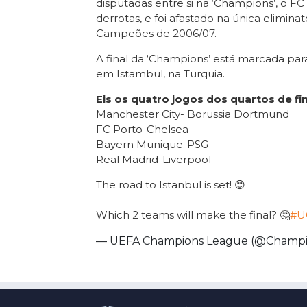
disputadas entre si na ‘Champions’, o F
derrotas, e foi afastado na única elimina
Campeões de 2006/07.
A final da ‘Champions’ está marcada para
em Istambul, na Turquia.
Eis os quatro jogos dos quartos de fin
Manchester City- Borussia Dortmund
FC Porto-Chelsea
Bayern Munique-PSG
Real Madrid-Liverpool
The road to Istanbul is set! 😍
Which 2 teams will make the final? 🤔
#U
— UEFA Champions League (@Champ