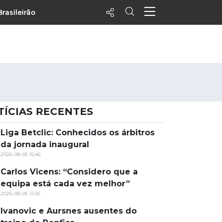
Brasileirão
ecentes
+ Visualizados
Filtrar
PALPITES
TÍCIAS RECENTES
Agenda
Vídeos
Liga Betclic: Conhecidos os árbitros
da jornada inaugural
Notícias
2026-08-05 15:46
Playlists
Carlos Vicens: “Considero que a
MatchStories
equipa está cada vez melhor”
2026-08-05 12:55
Ivanovic e Aursnes ausentes do