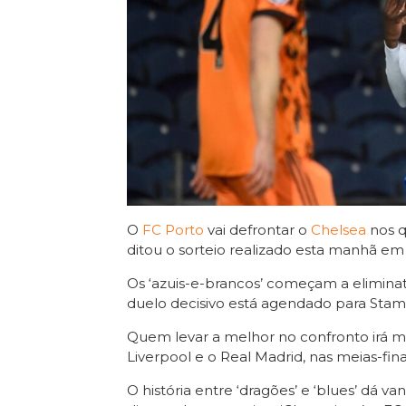
O
FC Porto
vai defrontar o
Chelsea
nos q
ditou o sorteio realizado esta manhã em
Os ‘azuis-e-brancos’ começam a eliminató
duelo decisivo está agendado para Stamfor
Quem levar a melhor no confronto irá me
Liverpool e o Real Madrid, nas meias-fin
O história entre ‘dragões’ e ‘blues’ dá v