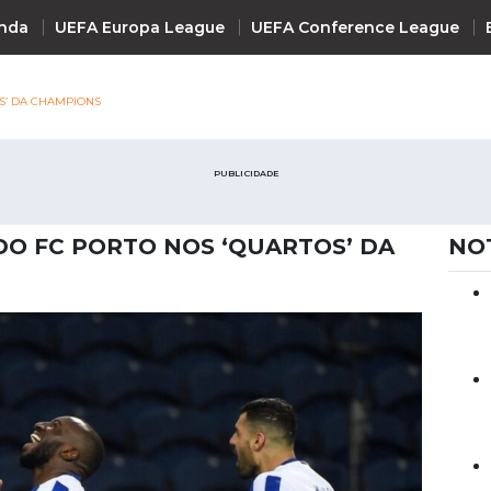
nda
UEFA Europa League
UEFA Conference League
S’ DA CHAMPIONS
INTERNACIONAL
PUBLICIDADE
UEFA Champions League
+ R
UEFA Europa League
DO FC PORTO NOS ‘QUARTOS’ DA
NO
UEFA Conference League
Premier League
La Liga
Bundesliga
Serie A
Ligue 1
Süper Lig