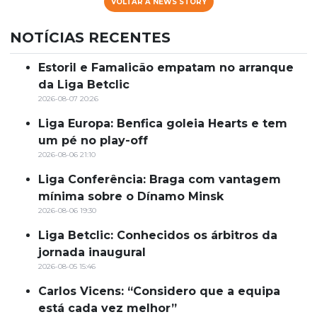
VOLTAR À NEWS STORY
NOTÍCIAS RECENTES
Estoril e Famalicão empatam no arranque
da Liga Betclic
2026-08-07 20:26
Liga Europa: Benfica goleia Hearts e tem
um pé no play-off
2026-08-06 21:10
Liga Conferência: Braga com vantagem
mínima sobre o Dínamo Minsk
2026-08-06 19:30
Liga Betclic: Conhecidos os árbitros da
jornada inaugural
2026-08-05 15:46
Carlos Vicens: “Considero que a equipa
está cada vez melhor”