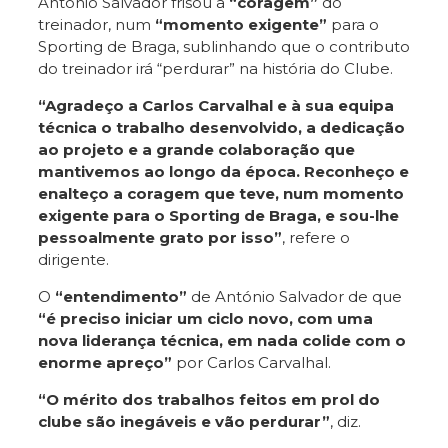
António Salvador frisou a
“coragem”
do
treinador, num
“momento exigente”
para o
Sporting de Braga, sublinhando que o contributo
do treinador irá “perdurar” na história do Clube.
“Agradeço a Carlos Carvalhal e à sua equipa
técnica o trabalho desenvolvido, a dedicação
ao projeto e a grande colaboração que
mantivemos ao longo da época. Reconheço e
enalteço a coragem que teve, num momento
exigente para o Sporting de Braga, e sou-lhe
pessoalmente grato por isso”
, refere o
dirigente.
O
“entendimento”
de António Salvador de que
“é preciso iniciar um ciclo novo, com uma
nova liderança técnica, em nada colide com o
enorme apreço”
por Carlos Carvalhal.
“O mérito dos trabalhos feitos em prol do
clube são inegáveis e vão perdurar”
, diz.