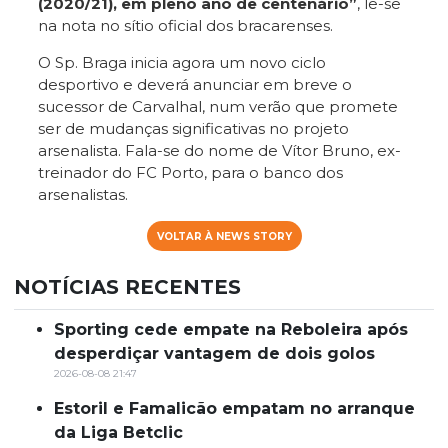
(2020/21), em pleno ano de centenário”
, lê-se
na nota no sítio oficial dos bracarenses.
O Sp. Braga inicia agora um novo ciclo
desportivo e deverá anunciar em breve o
sucessor de Carvalhal, num verão que promete
ser de mudanças significativas no projeto
arsenalista. Fala-se do nome de Vítor Bruno, ex-
treinador do FC Porto, para o banco dos
arsenalistas.
VOLTAR À NEWS STORY
NOTÍCIAS RECENTES
Sporting cede empate na Reboleira após
desperdiçar vantagem de dois golos
2026-08-08 21:47
Estoril e Famalicão empatam no arranque
da Liga Betclic