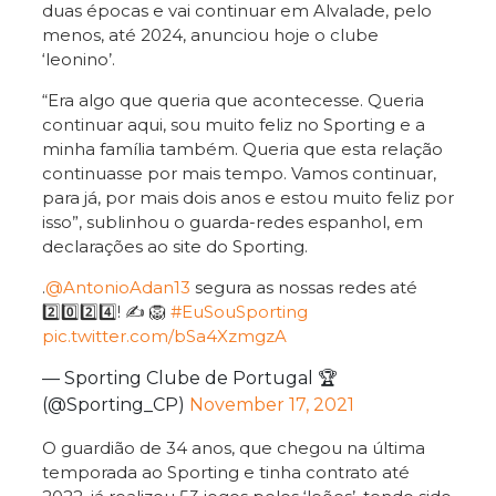
duas épocas e vai continuar em Alvalade, pelo
menos, até 2024, anunciou hoje o clube
‘leonino’.
“Era algo que queria que acontecesse. Queria
continuar aqui, sou muito feliz no Sporting e a
minha família também. Queria que esta relação
continuasse por mais tempo. Vamos continuar,
para já, por mais dois anos e estou muito feliz por
isso”, sublinhou o guarda-redes espanhol, em
declarações ao site do Sporting.
.
@AntonioAdan13
segura as nossas redes até
2️⃣0️⃣2️⃣4️⃣! ✍ 🦁
#EuSouSporting
pic.twitter.com/bSa4XzmgzA
— Sporting Clube de Portugal 🏆
(@Sporting_CP)
November 17, 2021
O guardião de 34 anos, que chegou na última
temporada ao Sporting e tinha contrato até