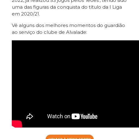
2022, já realizou 53 jogos pelos ‘leões’, tendo sido
uma das figuras da conquista do título da I Liga
em 2020/21.
Vê alguns dos melhores momentos do guardião
ao serviço do clube de Alvalade: