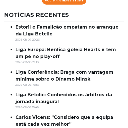
VOLTAR À NEWS STORY
NOTÍCIAS RECENTES
Estoril e Famalicão empatam no arranque
da Liga Betclic
2026-08-07 20:26
Liga Europa: Benfica goleia Hearts e tem
um pé no play-off
2026-08-06 21:10
Liga Conferência: Braga com vantagem
mínima sobre o Dínamo Minsk
2026-08-06 19:30
Liga Betclic: Conhecidos os árbitros da
jornada inaugural
2026-08-05 15:46
Carlos Vicens: “Considero que a equipa
está cada vez melhor”