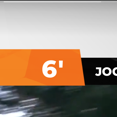
6'
JO