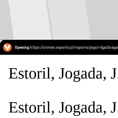
Opening
https://stories.vsports.pt/vsports/jogo/i-liga/br
Estoril, Jogada, 
Estoril, Jogada, 