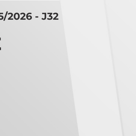
2026 - J32
E