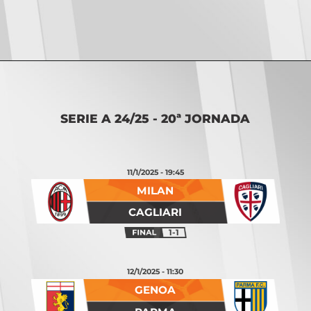
Opening
https://vsports.pt/vsports/jogo/serie-a/torino-juventus/21033/classificacao
SERIE A 24/25 - 20ª JORNADA
11/1/2025 - 19:45
MILAN
CAGLIARI
1-1
12/1/2025 - 11:30
GENOA