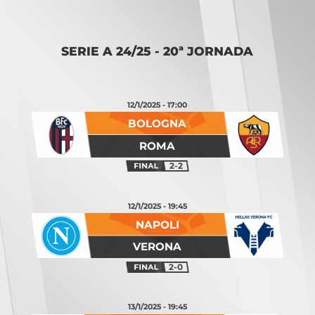
Opening
https://vsports.pt/vsports/jogo/serie-a/torino-juventus/21033/classificacao
SERIE A 24/25 - 20ª JORNADA
12/1/2025 - 17:00
BOLOGNA
ROMA
2-2
12/1/2025 - 19:45
NAPOLI
VERONA
2-0
13/1/2025 - 19:45