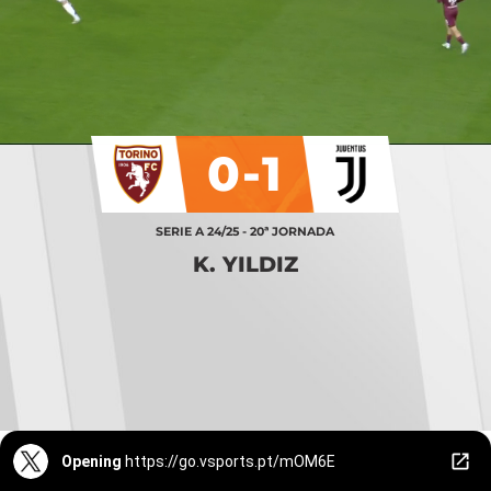
0-1
SERIE A 24/25 - 20ª JORNADA
K. YILDIZ
Opening
https://go.vsports.pt/mOM6E