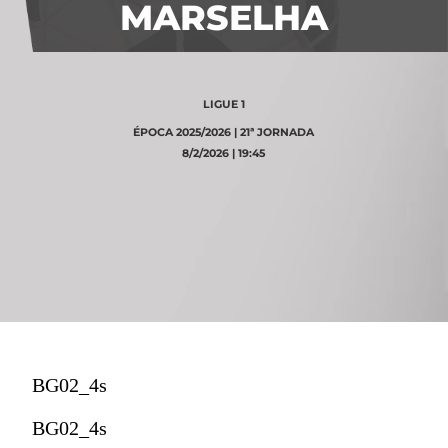
MARSELHA
LIGUE 1
ÉPOCA 2025/2026 | 21ª JORNADA
8/2/2026 | 19:45
BG02_4s
BG02_4s