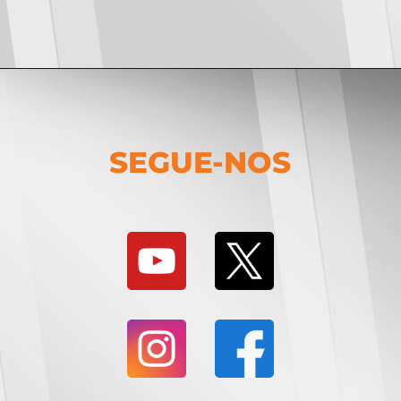
SEGUE-NOS