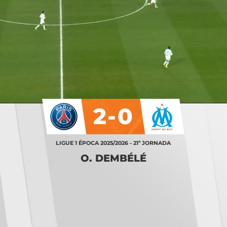
2-0
LIGUE 1 ÉPOCA 2025/2026 - 21ª JORNADA
O. DEMBÉLÉ