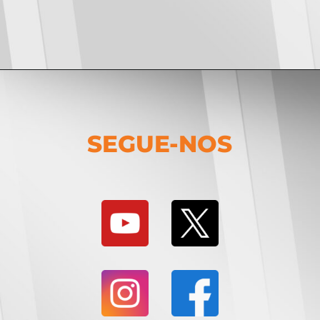
SEGUE-NOS