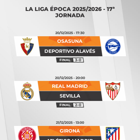
LA LIGA ÉPOCA 2025/2026 - 17ª
JORNADA
20/12/2025 - 17:30
OSASUNA
DEPORTIVO ALAVÉS
3-0
20/12/2025 - 20:00
REAL MADRID
SEVILLA
2-0
21/12/2025 - 13:00
GIRONA