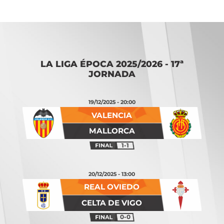
LA LIGA ÉPOCA 2025/2026 - 17ª
JORNADA
19/12/2025 - 20:00
VALENCIA
MALLORCA
1-1
20/12/2025 - 13:00
REAL OVIEDO
CELTA DE VIGO
0-0