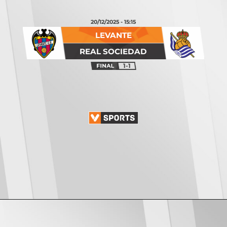
20/12/2025 - 15:15
LEVANTE
REAL SOCIEDAD
1-1
Opening
https://vsports.pt/vsports/jogo/la-liga/real-betis-getafe/26378/classificacao